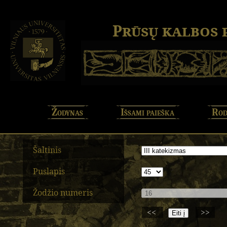
Prūsų kalbos
Žodynas
Išsami paieška
Rod
Šaltinis
Puslapis
Žodžio numeris
<<
>>