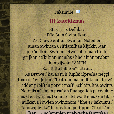
Faksimilė:
III katekizmas
Stas
Tīrts
Dellīks
/
Eſſe
Stan
Swintiſkan
.
As
Druwē
ēnſtan
Swintan
Noſeilien
ainan
Swintan
Criſtiāniſkan
kijrkin
Stan
perōniſkan
Swintan
etwerpſennian
ſteiſe
grijkan
etſkīſnan
menſas
/
bhe
ainan
prābut=
ſkan
gijwan
/
AMEN
.
Ka
aſt
ſta
billiton
?
Ettrais
.
As
Druwe
/
kai
as
ni
is
ſupſai
iſpreſnā
neggi
ſpartin
/
en
Jeſum
Chriſtum
maian
Rikijan
druwī
adder
prēiſtan
perēit
maſſi
Schlāits
ſtas
Swints
Noſēilis
aſt
mien
praſtan
Euangelion
perwūka=
uns
/
ſen
ſwaians
Dāians
erſchwāiſtiuns
/
en
tikr
miſkan
Druwien
Swintinons
/
bhe
er
laikūuns
/
Ainawijdei
kaīdi
tans
ſtan
poſtippin
Chriſtiāni=
ſkan
/
noſemmien
preiwackē
ſenrīnka
/