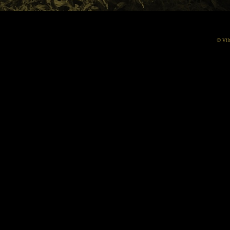
© Vil