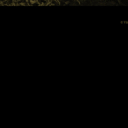
© Vil