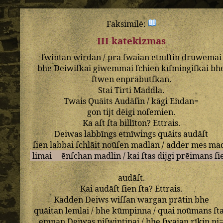
Faksimilė:
III katekizmas
ſwintan
wirdan
/
pra
ſwaian
etnīſtin
druwēmai
bhe
Deiwiſkai
giwemmai
ſchien
kīſmingiſkai
bh
ſtwen
enprābutſkan
.
Stai
Tirti
Maddla
.
Twais
Quāits
Audāſin
/
kāgi
Endan=
gon
tijt
dēigi
noſemien
.
Ka
aſt
ſta
billīton
?
Ettrais
.
Deiwas
labbīngs
etnīwings
quāits
audāſt
ſien
labbai
ſchlāit
noūſen
madlan
/
adder
mes
ma
limai
ēnſchan
madlin
/
kai
ſtas
dijgi
prēimans
ſi
audāſt
.
Kai
audāſt
ſien
ſta
?
Ettrais
.
Kadden
Deiws
wiſſan
wargan
prātin
bhe
quāitan
lemlai
/
bhe
kūmpinna
/
quai
noūmans
ſt
emnan
Deiwas
niſwintinai
/
bhe
ſwaian
rīkin
ni