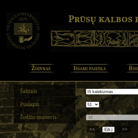
Prūsų kalbos
Žodynas
Išsami paieška
Rod
Šaltinis
Puslapis
Žodžio numeris
<<
>>