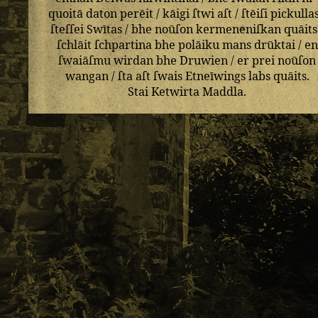
quoitā
daton
perēit
/
kāigi
ſtwi
aſt
/
ſtēiſi
pickulla
ſteſſei
Swītas
/
bhe
noūſon
kermeneniſkan
quāits
ſchlāit
ſchpartina
bhe
polāiku
mans
drūktai
/
en
ſwaiāſmu
wirdan
bhe
Druwien
/
er
prei
noūſon
wangan
/
ſta
aſt
ſwais
Etneīwings
labs
quāits
.
Stai
Ketwirta
Maddla
.