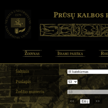
Prūsų kalbos
Žodynas
Išsami paieška
Rod
Šaltinis
Puslapis
Žodžio numeris
<<
>>