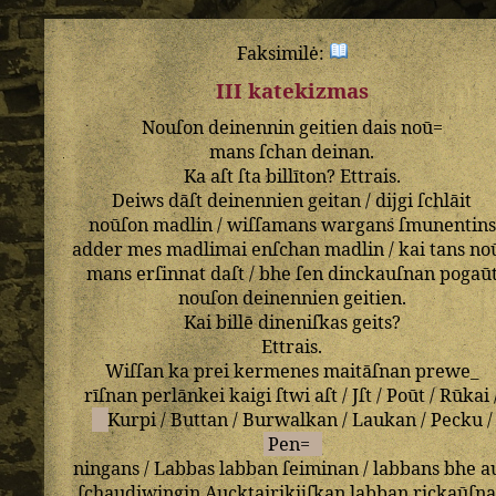
Faksimilė:
III katekizmas
Nouſon
deinennin
geitien
dais
noū=
mans
ſchan
deinan
.
Ka
aſt
ſta
billīton
?
Ettrais
.
Deiws
dāſt
deinennien
geitan
/
dijgi
ſchlāit
noūſon
madlin
/
wiſſamans
wargans
ſmunentins
adder
mes
madlimai
enſchan
madlin
/
kai
tans
no
mans
erſinnat
daſt
/
bhe
ſen
dinckauſnan
pogaū
nouſon
deinennien
geitien
.
Kai
billē
dineniſkas
geits
?
Ettrais
.
Wiſſan
ka
prei
kermenes
maitāſnan
prewe_
rīſnan
perlānkei
kaigi
ſtwi
aſt
/
Jſt
/
Poūt
/
Rūkai
Kurpi
/
Buttan
/
Burwalkan
/
Laukan
/
Pecku
/
Pen=
ningans
/
Labbas
labban
ſeiminan
/
labbans
bhe
a
ſchaudiwingin
Aucktairikijſkan
labban
rickaūſn