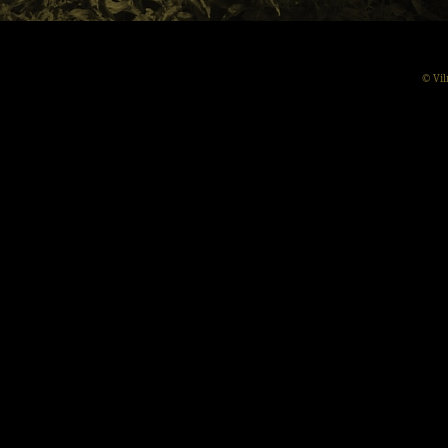
© Vil