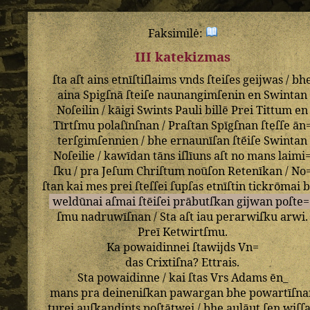
Faksimilė:
III katekizmas
ſta
aſt
ains
etnīſtiſlaims
vnds
ſteiſes
geijwas
/
bh
aina
Spigſnā
ſteiſe
naunangimſenin
en
Swintan
Noſeilin
/
kāigi
Swints
Pauli
billē
Prei
Tittum
en
Tīrtſmu
polaſīnſnan
/
Praſtan
Spīgſnan
ſteſſe
ān
terſgimſennien
/
bhe
ernaunīſan
ſtēiſe
Swintan
Noſeilie
/
kawīdan
tāns
iſlīuns
aſt
no
mans
laimi
ſku
/
pra
Jeſum
Chriſtum
noūſon
Retenīkan
/
No
ſtan
kai
mes
prei
ſteſſei
ſupſas
etnīſtin
tickrōmai
b
weldūnai
aſmai
ſtēiſei
prābutſkan
gijwan
poſte=
ſmu
nadruwīſnan
/
Sta
aſt
iau
perarwiſku
arwi
.
Preī
Ketwirtſmu
.
Ka
powaidinnei
ſtawijds
Vn=
das
Crixtiſna
?
Ettrais
.
Sta
powaidinne
/
kai
ſtas
Vrs
Adams
ēn_
mans
pra
deineniſkan
pawargan
bhe
powartīſna
turei
auſkandints
poſtātwei
/
bhe
aulāut
ſen
wiſſ