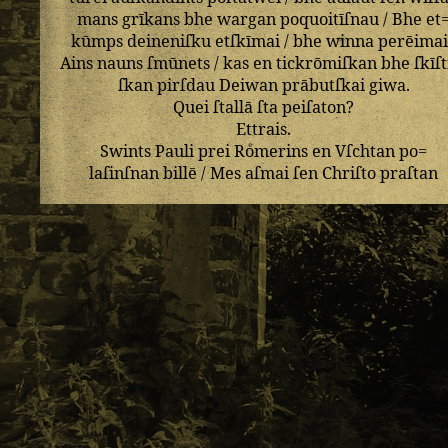
mans
grīkans
bhe
wargan
poquoitīſnau
/
Bhe
et
kūmps
deineniſku
etſkīmai
/
bhe
winna
perēimai
Ains
nauns
ſmūnets
/
kas
en
tickrōmiſkan
bhe
ſkīſt
ſkan
pirſdau
Deiwan
prābutſkai
giwa
.
Quei
ſtallā
ſta
peiſaton
?
Ettrais
.
Swints
Pauli
prei
Roͤmerins
en
Vſchtan
po=
laſinſnan
billē
/
Mes
aſmai
ſen
Chriſto
praſtan