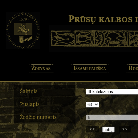
Prūsų kalbos
Žodynas
Išsami paieška
Rod
Šaltinis
Puslapis
Žodžio numeris
<<
>>