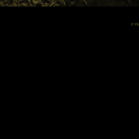
© Vil