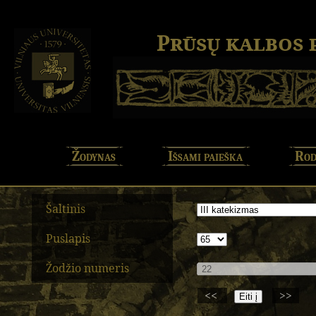
Prūsų kalbos
Žodynas
Išsami paieška
Rod
Šaltinis
Puslapis
Žodžio numeris
<<
>>