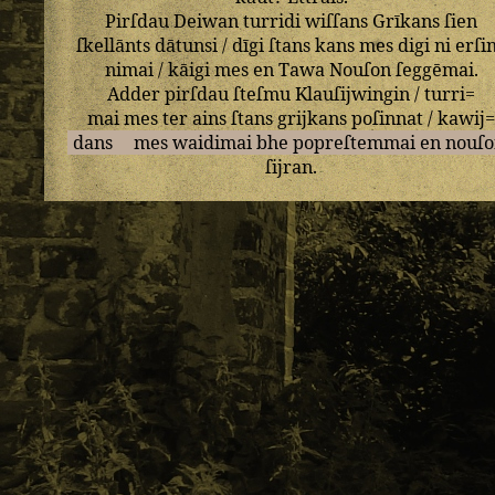
Pirſdau
Deiwan
turridi
wiſſans
Grīkans
ſien
ſkellānts
dātunsi
/
dīgi
ſtans
kans
mes
digi
ni
erſi
nimai
/
kāigi
mes
en
Tawa
Nouſon
ſeggēmai
.
Adder
pirſdau
ſteſmu
Klauſijwingin
/
turri=
mai
mes
ter
ains
ſtans
grijkans
poſinnat
/
kawij
dans
mes
waidimai
bhe
popreſtemmai
en
nouſo
ſijran
.