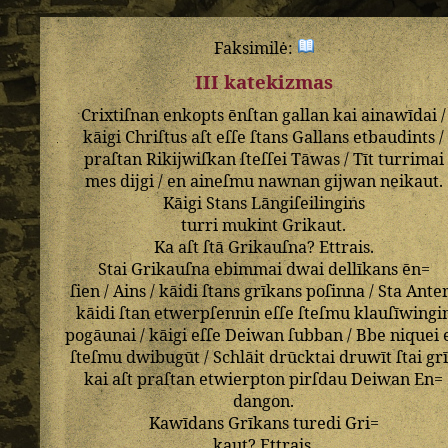
Faksimilė:
III katekizmas
Crixtiſnan
enkopts
ēnſtan
gallan
kai
ainawīdai
/
kāigi
Chriſtus
aſt
eſſe
ſtans
Gallans
etbaudints
/
praſtan
Rikijwiſkan
ſteſſei
Tāwas
/
Tīt
turrimai
mes
dijgi
/
en
aineſmu
nawnan
gijwan
neikaut
.
Kāigi
Stans
Lāngiſeilingins
turri
mukint
Grikaut
.
Ka
aſt
ſtā
Grikauſna
?
Ettrais
.
Stai
Grikauſna
ebimmai
dwai
dellīkans
ēn=
ſien
/
Ains
/
kāidi
ſtans
grīkans
poſinna
/
Sta
Ante
kāidi
ſtan
etwerpſennin
eſſe
ſteſmu
klauſīwingi
pogāunai
/
kāigi
eſſe
Deiwan
ſubban
/
Bbe
niquei
ſteſmu
dwibugūt
/
Schlāit
drūcktai
druwīt
ſtai
gr
kai
aſt
praſtan
etwierpton
pirſdau
Deiwan
En=
dangon
.
Kawīdans
Grīkans
turedi
Gri=
kaut
?
Ettrais
.