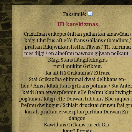
Faksimilė:
III katekizmas
Crixtiſnan
enkopts
ēnſtan
gallan
kai
ainawīdai
/
kāigi
Chriſtus
aſt
eſſe
ſtans
Gallans
etbaudints
/
praſtan
Rikijwiſkan
ſteſſei
Tāwas
/
Tīt
turrimai
mes
dijgi
/
en
aineſmu
nawnan
gijwan
neikaut
.
Kāigi
Stans
Lāngiſeilingins
turri
mukint
Grikaut
.
Ka
aſt
ſtā
Grikauſna
?
Ettrais
.
Stai
Grikauſna
ebimmai
dwai
dellīkans
ēn=
ſien
/
Ains
/
kāidi
ſtans
grīkans
poſinna
/
Sta
Ante
kāidi
ſtan
etwerpſennin
eſſe
ſteſmu
klauſīwingi
pogāunai
/
kāigi
eſſe
Deiwan
ſubban
/
Bbe
niquei
ſteſmu
dwibugūt
/
Schlāit
drūcktai
druwīt
ſtai
gr
kai
aſt
praſtan
etwierpton
pirſdau
Deiwan
En=
dangon
.
Kawīdans
Grīkans
turedi
Gri=
kaut
?
Ettrais
.