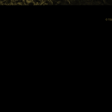
© Vil