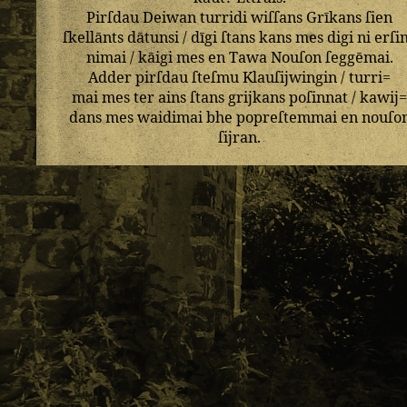
Pirſdau
Deiwan
turridi
wiſſans
Grīkans
ſien
ſkellānts
dātunsi
/
dīgi
ſtans
kans
mes
digi
ni
erſi
nimai
/
kāigi
mes
en
Tawa
Nouſon
ſeggēmai
.
Adder
pirſdau
ſteſmu
Klauſijwingin
/
turri=
mai
mes
ter
ains
ſtans
grijkans
poſinnat
/
kawij
dans
mes
waidimai
bhe
popreſtemmai
en
nouſo
ſijran
.