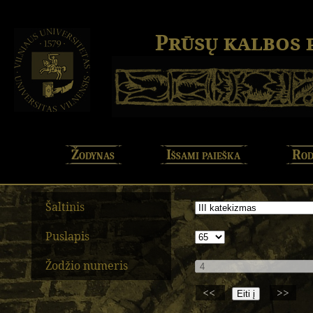
Prūsų kalbos
Žodynas
Išsami paieška
Rod
Šaltinis
Puslapis
Žodžio numeris
<<
>>