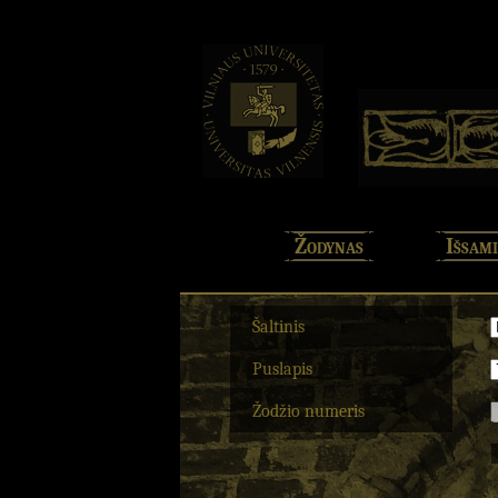
Žodynas
Išsami
Šaltinis
Puslapis
Žodžio numeris