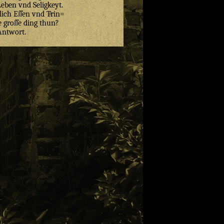
Leben vnd Seligkeyt.
lich Eſſen vnd Trin=
e groſſe ding thun?
Antwort.