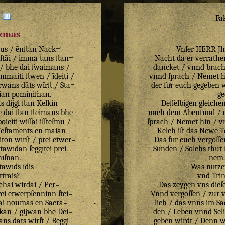
:
Fa
izmas
tus
/
ēnſtan
Nack=
Vnſer HERR Jhe
ſtāi
/
imma
tans
ſtan=
Nacht da er verrathe
/
bhe
dai
ſwaimans
/
dancket / vnnd brachs
immaiti
ſtwen
/
īdeiti
/
vnnd ſprach / Nemet hin
rwans
dāts
wīrſt
/
Sta=
der fuͤr euch gegeben 
ian
pominiſnan
.
ge
s
dijgi
ſtan
Kelkin
Deſſelbigen gleich
e
dai
ſtan
ſteimans
bhe
nach dem Abentmal / d
poieiti
wiſſai
iſſteſmu
/
ſprach / Nemet hin / vn
eſtaments
en
maian
Kelch iſt das Newe 
iton
wīrſt
/
prei
etwer=
Das fuͤr euch vergoſſ
Stawīdan
ſeggītei
prei
Suͤnden / Solchs thut 
īſnan
.
nem 
ſtawīds
īdis
Was nuͤtze
ttrais
?
vnd Tri
chai
wirdai
/
Pēr=
Das zeygen vns dieſe
ei
etwerpſenninn
ſtēi=
Vnnd vergoſſen / zur 
ai
noūmas
en
Sacra=
lich / das vnns im S
ikan
/
gijwan
bhe
Dei=
den / Leben vnnd Seli
ans
dāts
wirſt
/
Beggi
geben wirdt / Denn wo