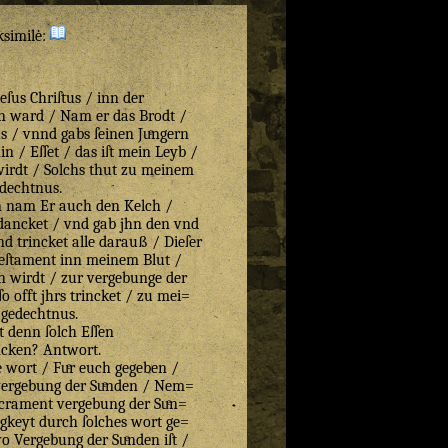
ksimilė:
ſus Chriſtus / inn der
n ward / Nam er das Brodt /
 / vnnd gabs ſeinen Juͤngern
 / Eſſet / das iſt mein Leyb /
wirdt / Solchs thut zu meinem
dechtnus.
en nam Er auch den Kelch /
ancket / vnd gab jhn den vnd
d trincket alle darauß / Dieſer
Teſtament inn meinem Blut /
en wirdt / zur vergebunge der
ſo offt jhrs trincket / zu mei=
gedechtnus.
t denn ſolch Eſſen
ncken? Antwort.
 wort / Fuͤr euch gegeben /
vergebung der Suͤnden / Nem=
acrament vergebung der Suͤn=
gkeyt durch ſolches wort ge=
 Vergebung der Suͤnden iſt /