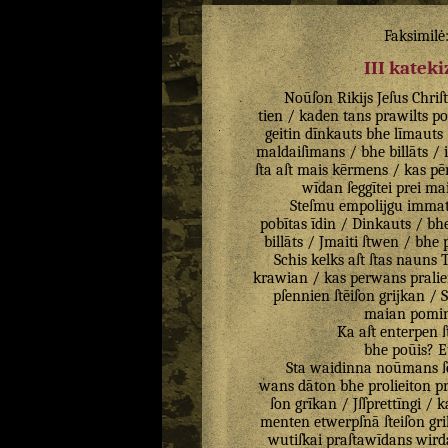
Faksimilė
III katek
Noūſon
Rikijs
Jeſus
Chriſ
tien
/
kaden
tans
prawilts
po
geitin
dīnkauts
bhe
līmauts
maldaiſimans
/
bhe
billāts
/
ſta
aſt
mais
kērmens
/
kas
pē
wīdan
ſeggītei
prei
ma
Steſmu
empolijgu
immat
pobītas
īdin
/
Dinkauts
/
bh
billāts
/
Jmaiti
ſtwen
/
bhe
Schis
kelks
aſt
ſtas
nauns
T
krawian
/
kas
perwans
pralie
pſennien
ſtēiſon
grijkan
/
maian
pomin
Ka
aſt
enterpen
bhe
poūis
?
E
Sta
waidinna
noūmans
ſ
wans
dāton
bhe
prolieiton
pr
ſon
grīkan
/
Jſſprettīngi
/
k
menten
etwerpſnā
ſteiſon
gr
wutiſkai
praſtawīdans
wird