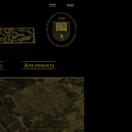
i
Apie projektą