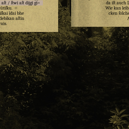
n
aſt
/
ſtwi
aſt
dijgi
gi=
da iſt auch 
ūtiſku
.
Wie kan leib
ſkai
īdai
bhe
cken ſolch
debīkan
aſtin
rais
.