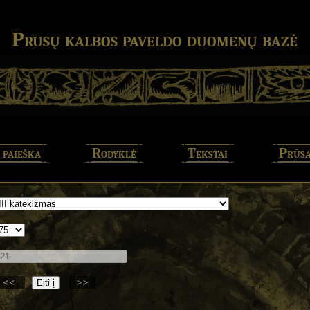
Prūsų kalbos paveldo duomenų bazė
 paieška
Rodyklė
Tekstai
Prūsa
<<
>>