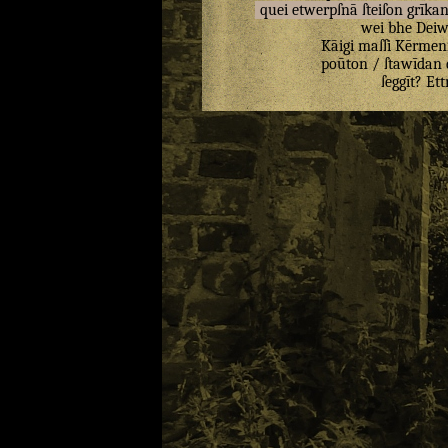
quei
etwerpſnā
ſteiſon
grīka
wei
bhe
Deiw
Kāigi
maſſi
Kērmeni
poūton
/
ſtawīdan
ſeggīt
?
Ett