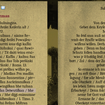
:
Fa
izmas
luſmingins
.
Von de
ſteiſei
Keiſerin
aſt
/
Gebet dem Keyſer
22
.
M
luſman
/
niains
ſte=
So ſeid nun auß no
digi
ſteiſei
Powaiſen=
vmb der ſtraffe wille
turriti
ious
dīgi
kaſſin
wiſſens willen. Der
lūſinikai
/
quai
ſtawi=
geben / Denn es ſind
t
/
Tīt
daiti
teinu
erai=
Schutz ſollen handha
ai
/
Kaſſin
/
kaſmu
ſtas
was jr ſchuͤldig ſei
ſmu
ſtas
Tols
perlānki
buͤrt / Zol / dem der Z
rlānki
/
Roma
.
13
.
gebuͤ
ei
pirſdau
wiſſan
po_
So ermane ich nun
/
Madlan
Pra
madlin
gen / zu erſt thue / Bi
ſans
ſmunentins
/
pēr=
ſagung / fuͤr alle Menſc
ſſan
Aucktimmiſkan
/
alle Oberkeit / Auff d
wingiſkan
bhe
tuſnan
les leben fuͤren muͤge
ſan
Deiwutiſkan
/
bhe
Erbarkeyt / Denn ſolc
n
/
bhe
dijgi
enimumne
neme fuͤr Gott vnſ
ālbenikan
/
1
.
Timo
.
2
.
Ermane ſie / das 
ſtai
ſteſmu
Miſtran
Oberkeyt vnterthan