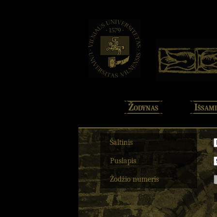
Žodynas
Išsami
Šaltinis
Puslapis
Žodžio numeris