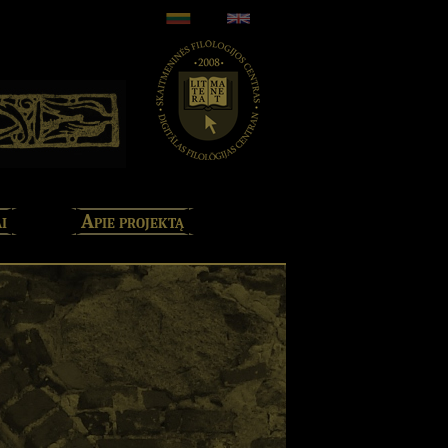
i
Apie projektą