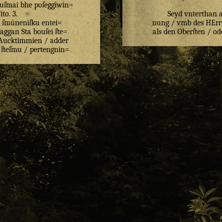
uſmai
bhe
poſeggīwin=
ito
.
3
.
Seyd vnterthan a
ſmūneniſku
entei=
nung / vmb des HErrn
aggan
Sta
bouſei
ſte=
als den Oberſten / od
Aucktimmien
/
adder
ſteſmu
/
pertengnin
=