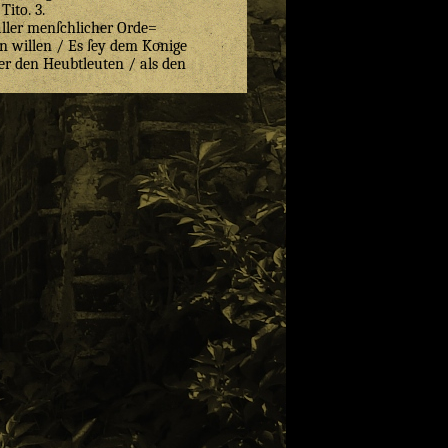
Tito. 3.
ller menſchlicher Orde=
 willen / Es ſey dem Koͤnige
er den Heubtleuten / als den