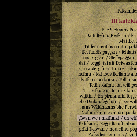
Faksimilė
III katek
Eſſe
Steimans
Pok
Dāiti
ſteſmu
Keiſerin
/
ka
Matthe
.
Tīt
ſeiti
tēnti
is
nautin
pok
ſſei
ſūndis
paggan
/
ſchlaits
nis
paggan
/
Steſſepaggan
dāt
/
beggi
ſtāi
aſt
Deiwas
ſch
dan
abſergīſnan
turri
erlaikū
neſmu
/
kai
ioūs
ſkellānts
aſt
kaſſchis
perlānki
/
Tollin
ka
Teiſin
kaſmu
ſtai
teiſi
pe
Tīt
paſkulē
as
teinu
/
kai
d
wijſtin
/
En
pirmannin
ſegge
bhe
Dīnkauſegīſnan
/
per
wiſ
ſtans
Wāldnikans
bhe
Perwi
Noſtan
kai
mes
ainan
packī
gīwan
weſt
maſſimai
/
en
wiſ
Teiſiſkan
/
Beggi
ſta
aſt
labba
prīki
Deiwan
/
nouſeſmu
pog
Poſkuleis
tennans
/
kai