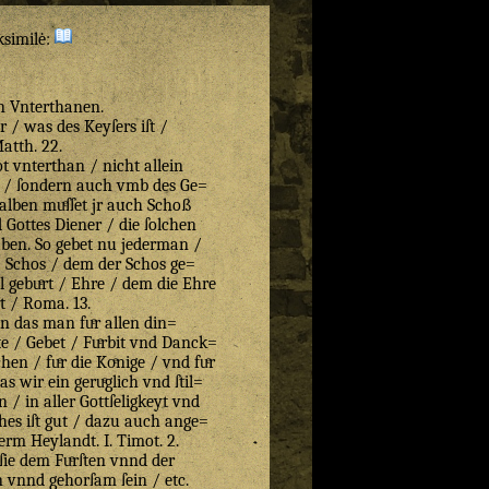
ksimilė:
n Vnterthanen.
 / was des Keyſers iſt /
atth. 22.
t vnterthan / nicht allein
n / ſondern auch vmb des Ge=
halben muͤſſet jr auch Schoß
 Gottes Diener / die ſolchen
ben. So gebet nu jederman /
d / Schos / dem der Schos ge=
ol gebuͤrt / Ehre / dem die Ehre
rt / Roma. 13.
 das man fuͤr allen din=
tte / Gebet / Fuͤrbit vnd Danck=
hen / fuͤr die Koͤnige / vnd fuͤr
as wir ein geruͤglich vnd ſtil=
n / in aller Gottſeligkeyt vnd
hes iſt gut / dazu auch ange=
erm Heylandt. I. Timot. 2.
ſie dem Fuͤrſten vnnd der
 vnnd gehorſam ſein / etc.