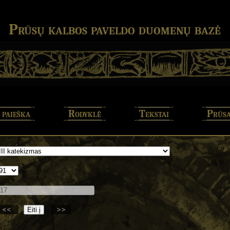
Prūsų kalbos paveldo duomenų bazė
 paieška
Rodyklė
Tekstai
Prūsa
<<
>>