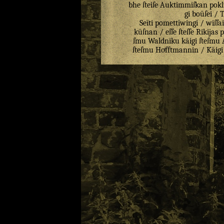
bhe
ſteiſe
Auktimmiſkan
pokl
gi
boūſei
/
T
Seīti
pomettīwingi
/
wiſſai
kūſnan
/
eſſe
ſteſſe
Rikijas
p
ſmu
Waldniku
kāigi
ſteſmu
ſteſmu
Hoͤfftmannin
/
Kāigi