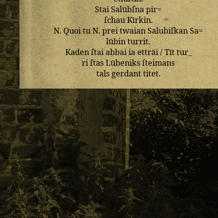
Stai
Salūbſna
pir=
ſchau
Kīrkin
.
N
.
Quoi
tu
N
.
prei
twaian
Salubiſkan
Sa=
lūbin
turrit
.
Kaden
ſtai
abbai
ia
ettrāi
/
Tīt
tur_
ri
ſtas
Lūbeniks
ſteimans
tals
gerdant
titet
.