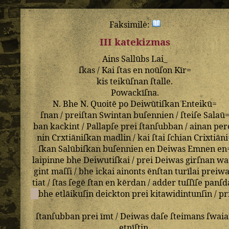
Faksimilė:
III katekizmas
Ains
Sallūbs
Lai_
ſkas
/
Kai
ſtas
en
noūſon
Kīr=
kis
teikūſnan
ſtalle
.
Powackīſna
.
N
.
Bhe
N
.
Quoitē
po
Deiwūtiſkan
Enteikū=
ſnan
/
preiſtan
Swintan
buſennien
/
ſteiſe
Salaū
ban
kackint
/
Pallapſe
prei
ſtanſubban
/
ainan
per
nin
Crxtiāniſkan
madlin
/
kai
ſtai
ſchian
Crixtiāni
ſkan
Salūbiſkan
buſennien
en
Deiwas
Emnen
en
laipinne
bhe
Deiwutiſkai
/
prei
Deiwas
girſnan
wa
gint
maſſi
/
bhe
ickai
ainonts
ēnſtan
turīlai
preiwa
tiat
/
ſtas
ſegē
ſtan
en
kērdan
/
adder
tuſſīſe
panſd
bhe
etlāikuſin
deickton
prei
kitawidintunſin
/
pr
ſtanſubban
prei
īmt
/
Deiwas
daſe
ſteimans
ſwai
etnīſtin
.