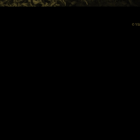
© Vil