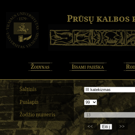
Prūsų kalbos
Žodynas
Išsami paieška
Rod
Šaltinis
Puslapis
Žodžio numeris
<<
>>