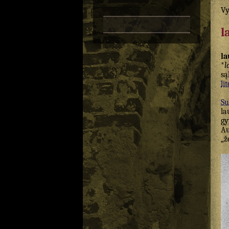
Vy
l
la
*
l
są
lit
Su
la
gy
Au
„ž