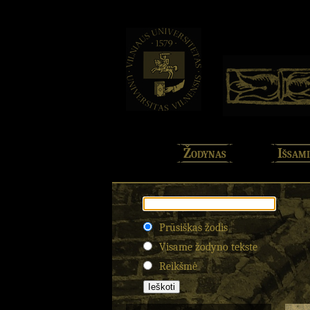
Žodynas
Išsami
Prūsiškas žodis
Visame žodyno tekste
Reikšmė