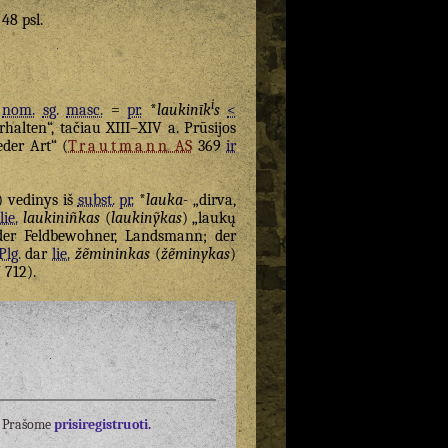
 48 psl.
i
nom.
sg.
masc.
=
pr.
*
laukinīk
s
<
alten“, tačiau XIII–XIV a. Prūsijos
eder Art“ (
Trautmann
AS
369
ir
) vedinys iš
subst.
pr.
*
lauka-
„dirva,
)
lie.
laukiniñkas
(
laukinỹkas
) „laukų
der Feldbewohner, Landsmann; der
Plg.
dar
lie.
žẽmininkas
(
žẽminykas
)
 712).
į? Prašome
prisiregistruoti.