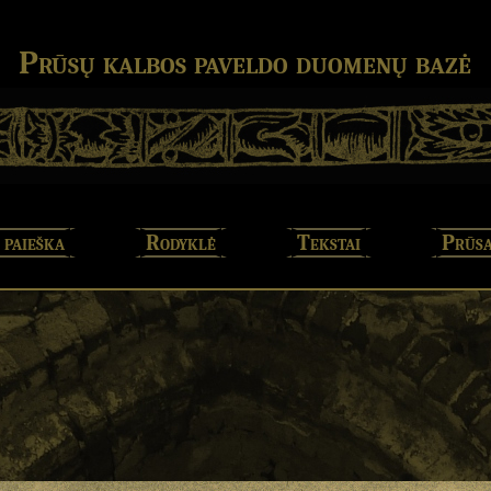
Prūsų kalbos paveldo duomenų bazė
 paieška
Rodyklė
Tekstai
Prūsa