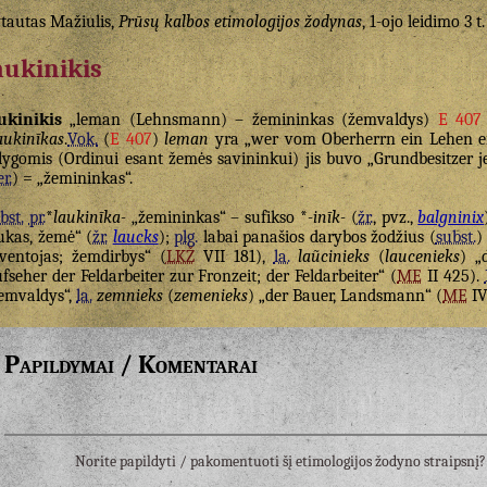
tautas Mažiulis,
Prūsų kalbos etimologijos žodynas
, 1-ojo leidimo 3 t.
aukinikis
ukinikis
„leman (Lehnsmann) – žemininkas (žemvaldys)
E 407
aukinīkas
.
Vok.
(
E 407
)
leman
yra „wer vom Oberherrn ein Lehen erh
lygomis (Ordinui esant žemės savininkui) jis buvo „Grundbesitzer j
er.
) = „žemininkas“.
bst.
pr.
*
laukinīka-
„žemininkas“ – sufikso *
-inīk-
(
žr.
, pvz.,
balgninix
ukas, žemė“ (
žr.
laucks
);
plg.
labai panašios darybos žodžius (
subst.
ventojas; žemdirbys“ (
LKŽ
VII 181),
la.
laũcinieks
(
laucenieks
) „
fseher der Feldarbeiter zur Fronzeit; der Feldarbeiter“ (
ME
II 425).
emvaldys“,
la.
zemnieks
(
zemenieks
) „der Bauer, Landsmann“ (
ME
IV
Papildymai / Komentarai
Norite papildyti / pakomentuoti šį etimologijos žodyno straipsn