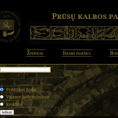
Prūsų kalbos p
Žodynas
Išsami paieška
Rod
Prūsiškas žodis
Visame žodyno tekste
Reikšmė