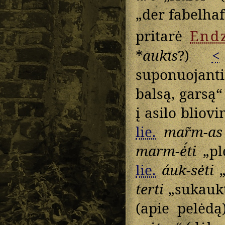
„der fabelhaft
pritarė
Endz
*
aukīs
?)
<
suponuojant
balsą, garsą“
į asilo bliov
lie.
mar̃m-as
marm-ė́ti
„ple
lie.
áuk-sėti
„
terti
„sukaukti
(apie pelėdą