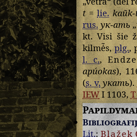
„vėtra“ (dėl 
t
=
lie.
kaũk-t
rus.
ук-ать
„t
kt. Visi šie
kilmė̃s,
plg.
, 
l. c.
,
Endze
apúokas
), 11
(
s. v.
укать
).
IEW
I 1103,
T
Papildyma
Bibliografi
Lit.
:
Blažek
C