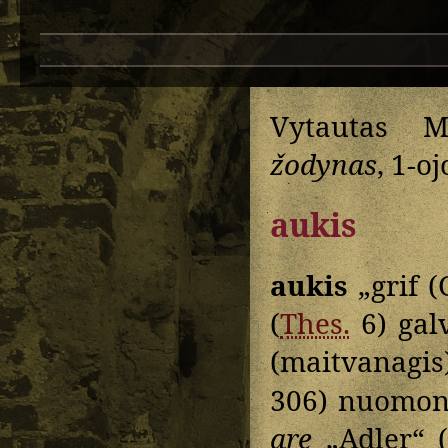
Vytautas M
žodynas
, 1-o
aukis
aukis
„grif (
(
Thes.
6) gal
(maitvanagis
306) nuomon
are
„Adler“ 