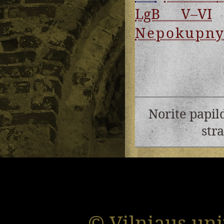
LgB V–VI
Nepokupny
Norite papil
str
© Vilniaus uni