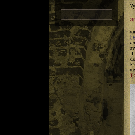
Vy
a
au
lie
au
av
II
da
ka
at
T