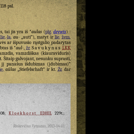
 118 psl.
, tai jis yra iš *
aulas
(
plg.
deywis
) :
u
lie.
-
la.
au-
„auti“), matyt ir
lie.
žem.
evės ar išpuvusio rąstgalio padarytas
btas iš *
aul-
,
žr.
Savukynas
LKK
mzdis, vamzdiškas (kiauraviduris)
. Šitaip galvojant, nesunku suprasti,
į jį panašus išdubimas (įdubimas)“
ie.
aũlas
„Stiefelschaft“ ir kt.
Žr.
dar
08;
Kloekhorst
EDHIL
229t.;
Rinkevičius Vytautas
,
2013-04-01