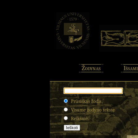
Žodynas
Išsami
Prūsiškas žodis
Visame žodyno tekste
Reikšmė