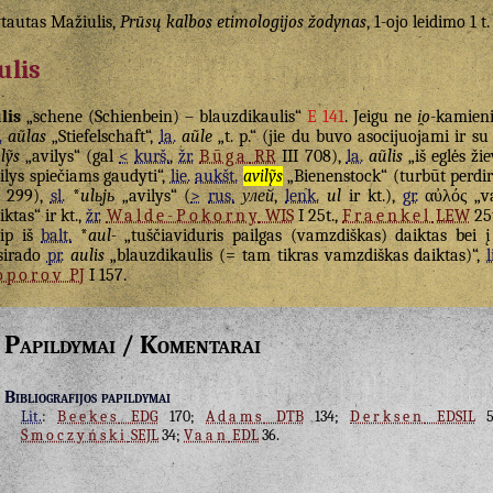
tautas Mažiulis,
Prūsų kalbos etimologijos žodynas
, 1-ojo leidimo 1 t.
ulis
lis
„schene (Schienbein) – blauzdikaulis“
E 141
. Jeigu ne
i̯o
-kamienis
.
aũlas
„Stiefelschaft“,
la.
aũle
„t. p.“ (jie du buvo asocijuojami ir s
lỹs
„avilys“ (gal
<
kurš.
,
žr.
Būga
RR
III 708),
la.
aũlis
„iš eglės ži
ilys spiečiams gaudyti“,
lie.
aukšt.
avilỹs
„Bienenstock“ (turbūt perdir
I 299),
sl.
*
ulьjь
„avilys“ (
>
rus.
улей
,
lenk.
ul
ir kt.),
gr.
αὐλός
„va
iktas“ ir kt.,
žr.
Walde-Pokorny
WIS
I 25t.,
Fraenkel
LEW
25t
ip iš
balt.
*
aul-
„tuščiaviduris pailgas (vamzdiškas) daiktas bei 
sirado
pr.
aulis
„blauzdikaulis (= tam tikras vamzdiškas daiktas)“,
l
oporov
PJ
I 157.
Papildymai / Komentarai
Bibliografijos papildymai
Lit.
:
Beekes
EDG
170;
Adams
DTB
134;
Derksen
EDSIL
5
Smoczyński
SEJL
34;
Vaan
EDL
36.