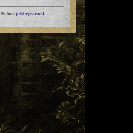
į? Prašome
prisiregistruoti.