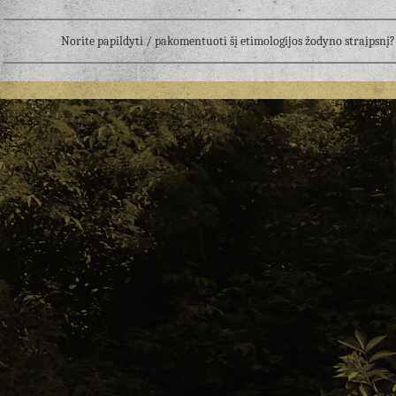
Norite papildyti / pakomentuoti šį etimologijos žodyno straipsn