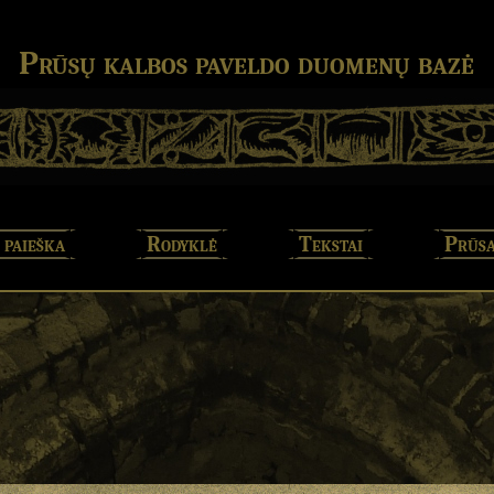
Prūsų kalbos paveldo duomenų bazė
 paieška
Rodyklė
Tekstai
Prūsa