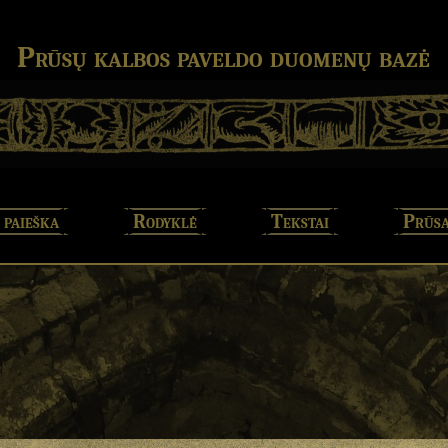
Prūsų kalbos paveldo duomenų bazė
 paieška
Rodyklė
Tekstai
Prūsa