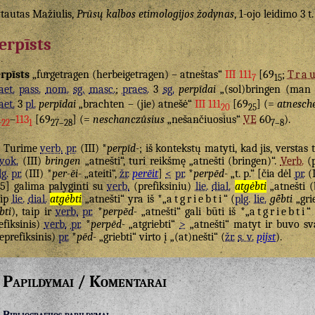
tautas Mažiulis,
Prūsų kalbos etimologijos žodynas
, 1-ojo leidimo 3 t
erpīsts
rpīsts
„fuͤrgetragen (herbeigetragen) – atneštas“
III 111
[69
;
Tra
7
15
aet.
pass.
nom.
sg.
masc.
;
praes.
3
sg.
perpīdai
„(sol)bringen (man 
aet.
3
pl.
perpīdai
„brachten – (jie) atnešė“
III 111
[69
] (=
atnesch
20
25
1
–
113
[69
] (=
neschanczůsius
„nešančiuosius“
VE
60
).
22
1
27–28
7–8
Turime
verb.
pr.
(III) *
perpīd-
; iš kontekstų matyti, kad jis, verstas 
vok.
(III)
bringen
„atnešti“, turi reikšmę „atnešti (bringen)“.
Verb.
(p
lg.
pr.
(III) *
per-ēi-
„ateiti“,
žr.
perēit
]
<
pr.
*
perpēd-
„t. p.“ [čia dėl
pr.
(I
5] galima palyginti su
verb.
(prefiksiniu)
lie.
dial.
atgėbti
„atnešti (
aip
lie.
dial.
atgėbti
„atnešti“ yra iš *„
atgriebti
“ (
plg.
lie.
gė̃bti
„grie
bti
), taip ir
verb.
pr.
*
perpēd-
„atnešti“ gali būti iš *„
atgriebti
“ 
efiksinis)
verb.
pr.
*
perpēd-
„atgriebti“
>
„atnešti“ matyt ir buvo sva
eprefiksinis)
pr.
*
pēd-
„griebti“ virto į „(at)nešti“ (
žr.
s. v.
pijst
).
Papildymai / Komentarai