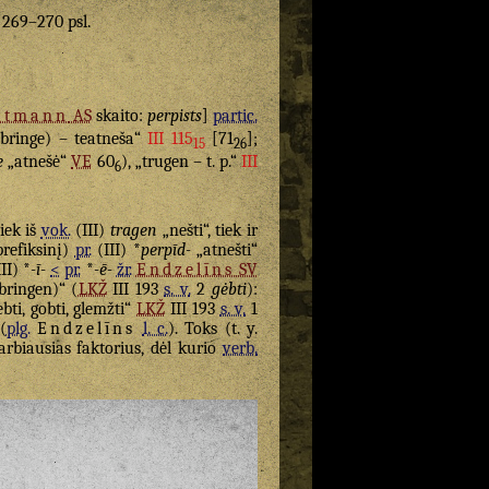
. 269–270 psl.
utmann
AS
skaito:
perpists
]
partic.
bringe) – teatneša“
III 115
[71
];
15
26
e
„atnešė“
VE
60
), „trugen – t. p.“
III
6
tiek iš
vok.
(III)
tragen
„nešti“, tiek ir
refiksinį)
pr.
(III) *
perpīd-
„atnešti“
II) *
-ī-
<
pr.
*
-ē-
žr.
Endzelīns
SV
bringen)“ (
LKŽ
III 193
s. v.
2
gėbti
):
bti, gobti, glemžti“
LKŽ
III 193
s. v.
1
(
plg.
Endzelīns
l. c.
). Toks (t. y.
rbiausias faktorius, dėl kurio
verb.