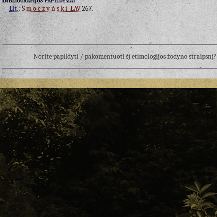
Bibliografijos papildymai
Lit.
:
Smoczyński
LAV
267.
Norite papildyti / pakomentuoti šį etimologijos žodyno straipsn