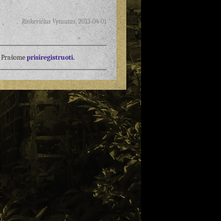
Rinkevičius Vytautas
,
2013-04-01
į? Prašome
prisiregistruoti.