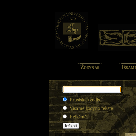
Žodynas
Išsami
Prūsiškas žodis
Visame žodyno tekste
Reikšmė