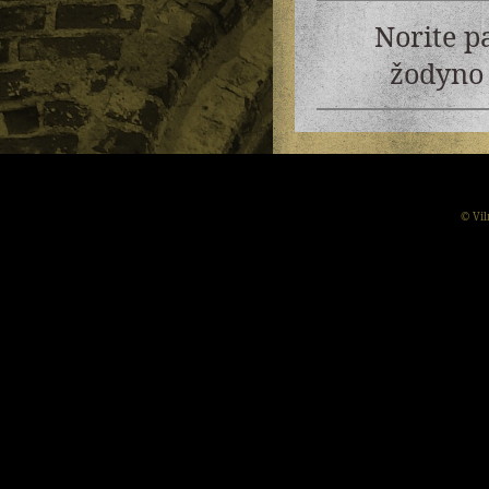
Norite p
žodyno 
© Vil