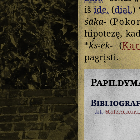
iš
ide.
(
dial.
) 
śāka-
(
Poko
hipotezę, ka
*
ḱs-ēk-
(
Kar
pagrįsti.
Papildym
Bibliograf
Lit.
:
Matzenaue