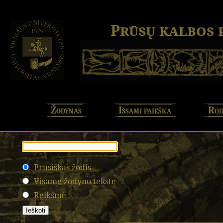
Prūsų kalbos
Žodynas
Išsami paieška
Rod
Prūsiškas žodis
Visame žodyno tekste
Reikšmė