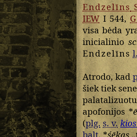
Endzelīns
IEW
I 544,
G
visa bėda yr
inicialinio
sc
Endzelīns
l
Atrodo, kad
p
šiek tiek sen
palatalizuot
apofonijos *
(
plg.
s. v.
kios
balt.
*
śēkas
„t