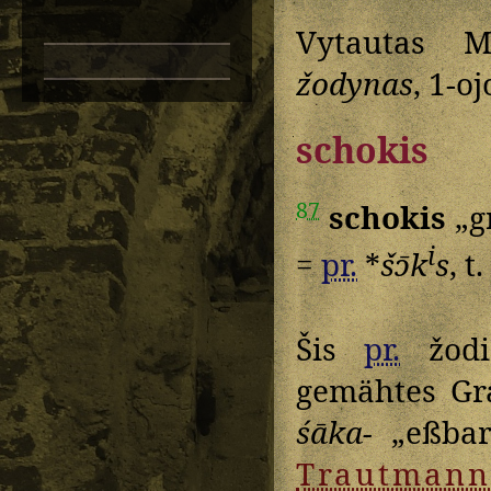
Vytautas M
žodynas
, 1-oj
schokis
87
schokis
„g
i
=
pr.
*
šɔ̄k
s
, t.
Šis
pr.
žodi
gemähtes Gr
śāka-
„eßbar
Trautmann