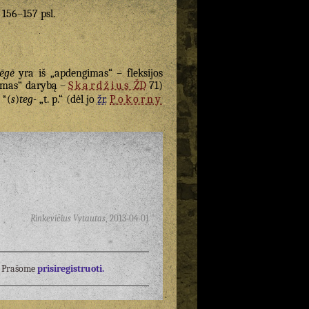
. 156–157 psl.
tēgē
yra iš „apdengimas“ – fleksijos
imas“ darybą –
Skardžius
ŽD
71)
*(
s
)
teg-
„t. p.“ (dėl jo
žr.
Pokorny
Rinkevičius Vytautas
,
2013-04-01
į? Prašome
prisiregistruoti.