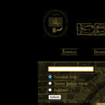
Žodynas
Išsami
Prūsiškas žodis
Visame žodyno tekste
Reikšmė