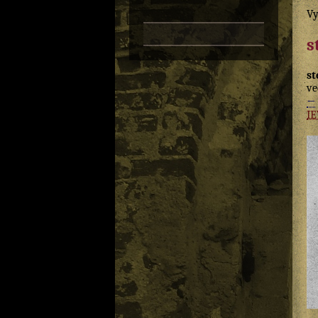
Vy
s
st
ve
←
I