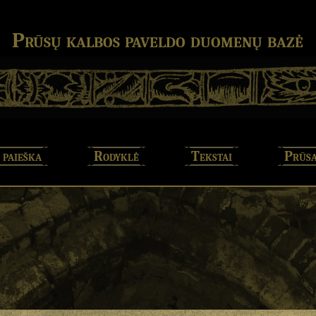
Prūsų kalbos paveldo duomenų bazė
 paieška
Rodyklė
Tekstai
Prūsa