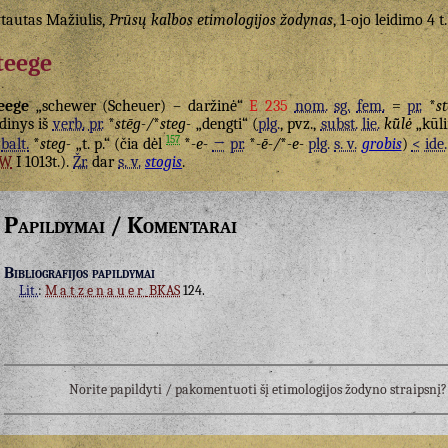
tautas Mažiulis,
Prūsų kalbos etimologijos žodynas
, 1-ojo leidimo 4 t
teege
eege
„schewer (Scheuer) – daržinė“
E 235
nom.
sg.
fem.
=
pr.
*
s
dinys iš
verb.
pr.
*
stēg-/
*
steg-
„dengti“ (
plg.
, pvz.,
subst.
lie.
kū̃lė
„kūl
157
balt.
*
steg-
„t. p.“ (čia dėl
*
-e-
→
pr.
*
-ē-/
*
-e-
plg.
s. v.
grobis
)
<
ide.
EW
I 1013t.).
Žr.
dar
s. v.
stogis
.
Papildymai / Komentarai
Bibliografijos papildymai
Lit.
:
Matzenauer
BKAS
124.
Norite papildyti / pakomentuoti šį etimologijos žodyno straipsn