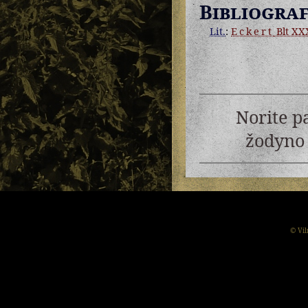
Bibliograf
Lit.
:
Eckert
Blt XXX
Norite p
žodyno 
© Vil