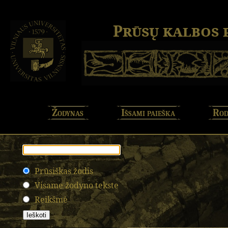
Prūsų kalbos
Žodynas
Išsami paieška
Rod
Prūsiškas žodis
Visame žodyno tekste
Reikšmė