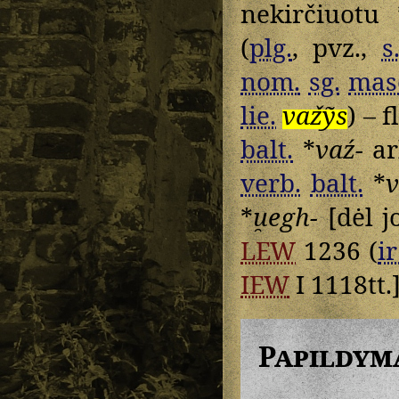
nekirčiuotu 
(
plg.
, pvz.,
s
nom.
sg.
mas
lie.
važỹs
) – 
balt.
*
vaź-
ar
verb.
balt.
*
v
*
u̯egh-
[dėl 
LEW
1236 (
ir
IEW
I 1118tt.]
Papildym