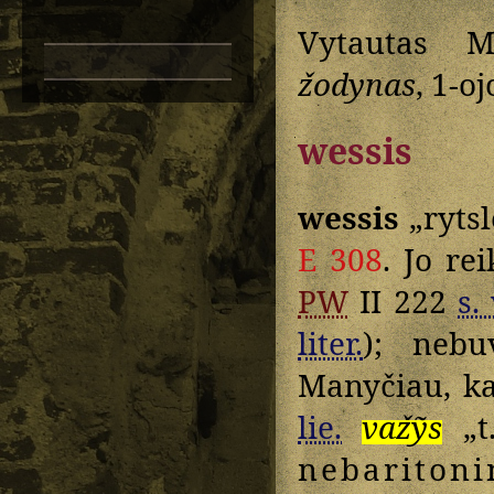
Vytautas M
žodynas
, 1-oj
wessis
wessis
„rytsl
E 308
. Jo re
PW
II 222
s. 
liter.
); nebu
Manyčiau, ka
lie.
važỹs
„t
nebaritoni