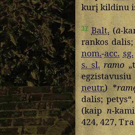
kurį kildinu i
37
Balt.
(
ā
-ka
rankos dalis;
nom.
-
acc.
sg.
s. sl.
ramo
„t
egzistavusi
neutr.
) *
ram
dalis; petys“
(kaip
n
-kami
424, 427,
Tr