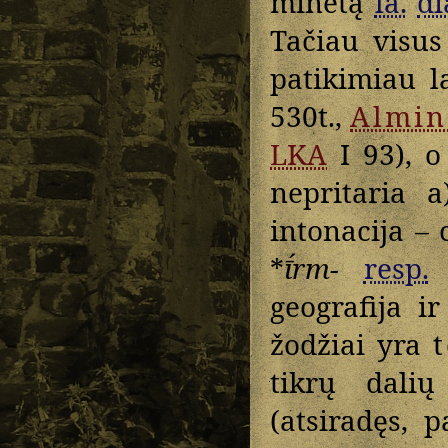
minėtą
la.
di
Tačiau visu
patikimiau l
530t.,
Almin
LKA
I 93), o
nepritaria 
intonacija –
*
ī́rm-
resp.
geografija i
žodžiai yra
tikrų dalių
(atsiradęs, p