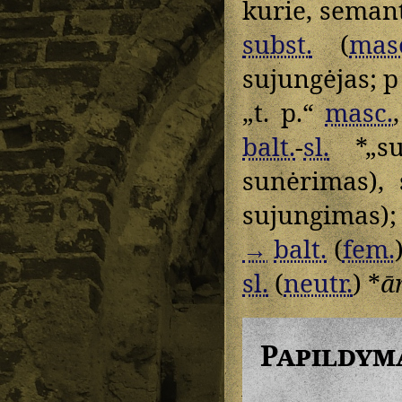
kurie, seman
subst.
(
mas
sujungėjas;
p
„t. p.“
masc.
balt.
-
sl.
*„su
sunėrimas), 
sujungimas)
→
balt.
(
fem.
sl.
(
neutr.
) *
ā
Papildym