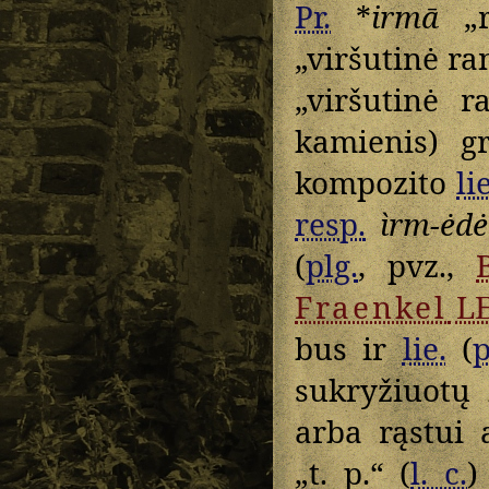
Pr.
*
irmā
„r
„viršutinė r
„viršutinė r
kamienis) g
kompozito
lie
resp.
ìrm-ėdė
(
plg.
, pvz.,
Fraenkel
L
bus ir
lie.
(
p
sukryžiuotų 
arba rąstui 
„t. p.“ (
l. c.
)