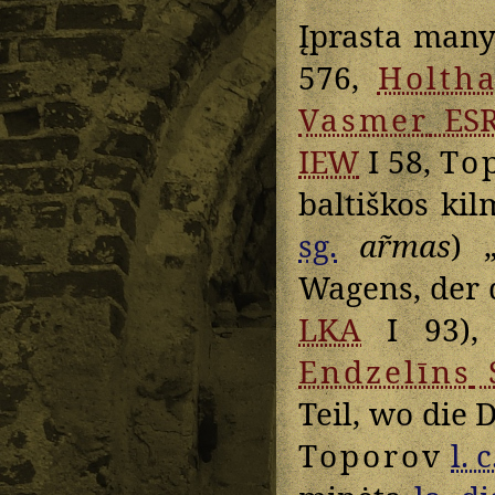
Įprasta manyt
576,
Holth
Vasmer
ESR
IEW
I 58,
To
baltiškos kil
sg.
ar̃mas
) 
Wagens, der d
LKA
I 93),
Endzelīns
Teil, wo die D
Toporov
l. c