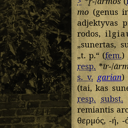
>
*
r̥̄-
/
ārmos
(
mo
(genus i
adjektyvas p
rodos,
ilgia
„sunertas, s
„t. p.“ (
fem.
)
resp.
*
īr-
/
ār
s. v.
garian
(tai, kas sun
resp.
subst.
remiantis ar
θερμός, -ή, -