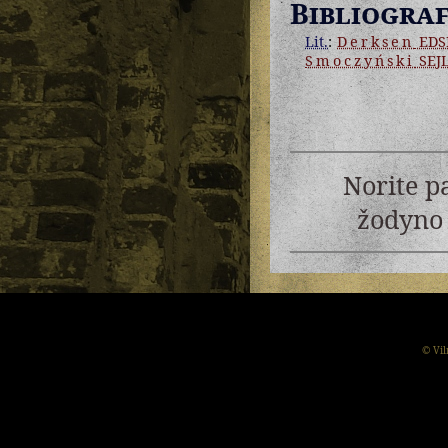
Bibliograf
Lit.
:
Derksen
EDS
Smoczyński
SEJ
Norite p
žodyno 
© Vil