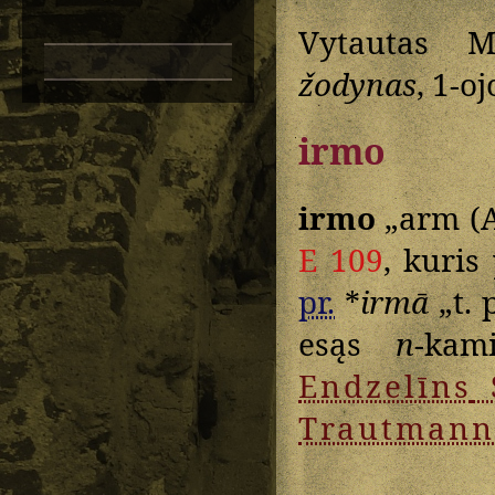
Vytautas M
žodynas
, 1-o
irmo
irmo
„arm (A
E 109
, kuris
pr.
*
irmā
„t. p
esąs
n
-kam
Endzelīns
Trautmann