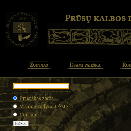
Prūsų kalbos
Žodynas
Išsami paieška
Rod
Prūsiškas žodis
Visame žodyno tekste
Reikšmė