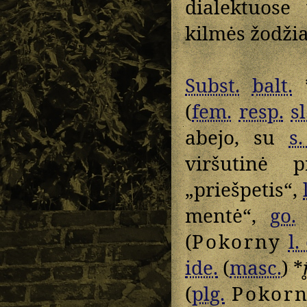
dialektuose
kilmės žodžia
Subst.
balt.
(
fem.
resp.
sl
abejo, su
s.
viršutinė 
„priešpetis“,
mentė“,
go.
(
Pokorny
l.
ide.
(
masc.
) *
r
(
plg.
Pokor