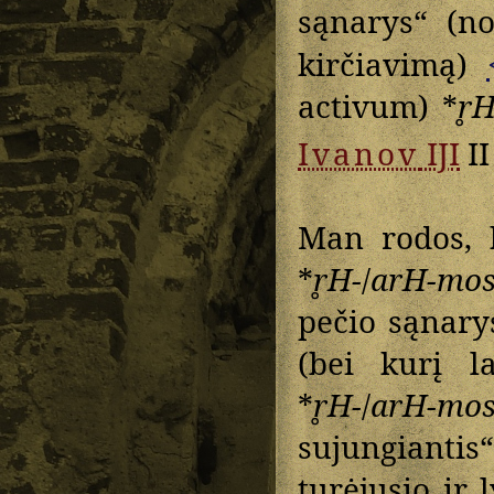
sąnarys“ (n
kirčiavimą)
activum) *
r̥
Ivanov
IJI
II
Man rodos, 
*
r̥H-
/
arH-mo
pečio sąnar
(bei kurį l
*
r̥H-
/
arH-mo
sujungiant
turėjusio ir l