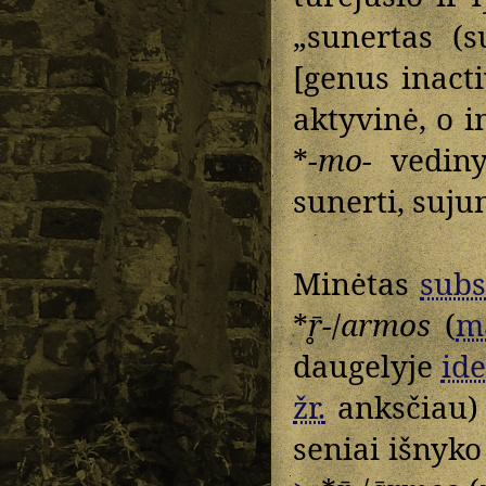
„sunertas (s
[genus inact
aktyvinė, o i
*
-mo-
vedin
sunerti, sujun
Minėtas
subs
*
r̥̄-
/
armos
(
m
daugelyje
ide
žr.
anksčiau) 
seniai išnyk