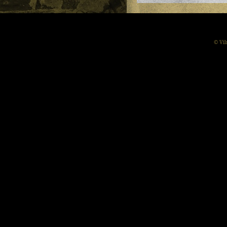
© Vil