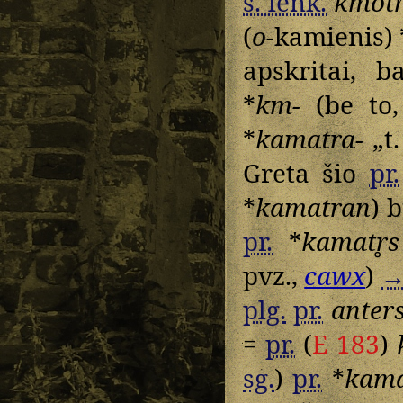
s. lenk.
kmot
(
o
-kamienis) 
apskritai, b
*
km-
(be to
*
kamatra-
„t.
Greta šio
pr.
*
kamatran
) 
pr.
*
kamatr̥s
pvz.,
cawx
)
plg.
pr.
anter
=
pr.
(
E 183
)
sg.
)
pr.
*
kama