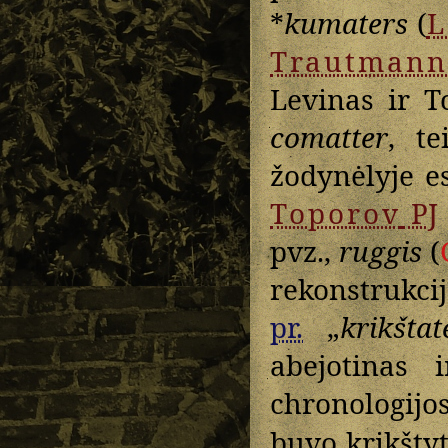
*
kumaters
(
L
Trautmann
Levinas ir 
comatter
, t
žodynėlyje e
Toporov
PJ
pvz.,
ruggis
(
rekonstrukci
pr.
„
krikštat
abejotinas 
chronologijo
buvo krikštyt