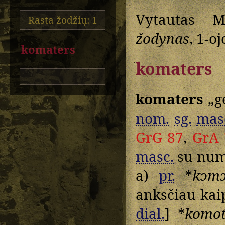
Vytautas M
Rasta žodžių: 1
žodynas
, 1-o
komaters
komaters
komaters
„ge
nom.
sg.
mas
GrG 87
,
GrA 
masc.
su nume
a)
pr.
*
kɔmɔ
anksčiau kaip
dial.
] *
komot