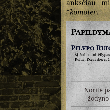
anksčiau mi
*
komoter
.
Papildym
Pilypo Rui
Šį žodį mini Pilypas
Ruhig, Koͤnigsberg, 1
Norite p
žodyno 