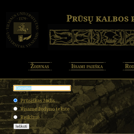
Prūsų kalbos
Žodynas
Išsami paieška
Rod
Prūsiškas žodis
Visame žodyno tekste
Reikšmė