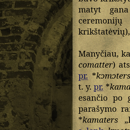
matyt gana
ceremonijų
krikštatėvių),
Manyčiau, k
comatter
) at
pr.
*
kɔmɔter
t. y.
pr.
*
kama
esančio po g
parašymo r
*
kamaters
„k