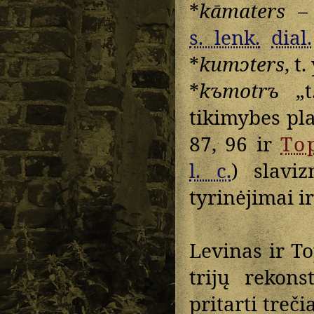
*
kāmaters
– 
s. lenk.
dial.
*
kumɔters
, t.
*
kъmotrъ
„t.
tikimybes pla
87, 96 ir
To
l. c.
) slav
tyrinėjimai i
Levinas ir T
trijų rekons
pritarti treči