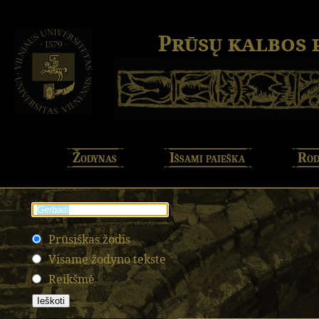
Prūsų kalbos
Žodynas
Išsami paieška
Rod
Prūsiškas žodis
Visame žodyno tekste
Reikšmė