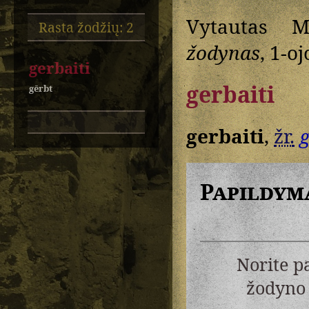
Vytautas M
Rasta žodžių: 2
žodynas
, 1-oj
gerbaiti
gerbaiti
gērbt
gerbaiti
,
žr.
g
Papildym
Norite p
žodyno 