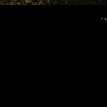
© Vil