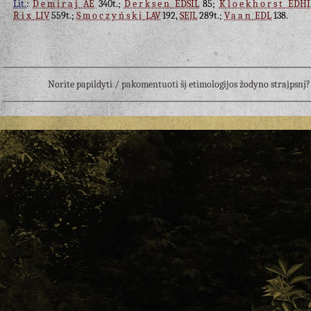
Lit.
:
Demiraj
AE
340t.;
Derksen
EDSIL
85;
Kloekhorst
EDHI
Rix
LIV
559t.;
Smoczyński
LAV
192,
SEJL
289t.;
Vaan
EDL
138.
Norite papildyti / pakomentuoti šį etimologijos žodyno straipsn