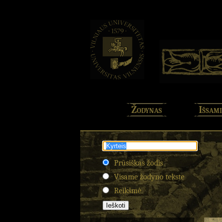
Žodynas
Išsami
Prūsiškas žodis
Visame žodyno tekste
Reikšmė