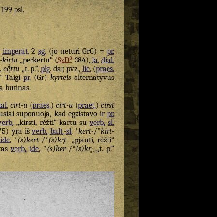
 199 psl.
imperat.
2
sg.
(jo neturi GrG) =
pr.
-kirtu
„perkertu“ (
SzD³
384),
la.
dial.
.
cḕ̹rtu
„t. p.“,
plg.
dar, pvz.,
lie.
(
praes.
.“ Taigi
pr.
(Gr)
kyrteis
alternatyvus
a būtinas.
ial.
cirt-u
(
praes.
)
cìrt-u
(
praet.
)
cìrst
usiai suponuoja, kad egzistavo ir
pr.
verb.
„kirsti, rėžti“ kartu su
verb.
sl.
75) yra iš
verb.
balt.
-
sl.
*
kert-
/*
kirt-
ide.
*
(s)kert-
/*
(s)kr̥t-
„pjauti, rėžti“
stas
verb.
ide.
*
(s)ker-
/*
(s)kr̥-
„t. p.“