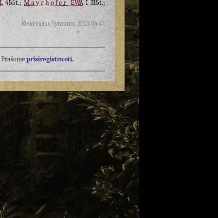
L
455t.;
Mayrhofer
EWA
I 315t.;
Rinkevičius Vytautas
,
2013-04-01
į? Prašome
prisiregistruoti.