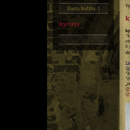
Vy
Rasta žodžių: 1
k
kyrteis
ky
*
k
ci
3
sk
Li
(
i
*
k
*
č
„r
(
(