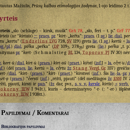
tautas Mažiulis,
Prūsų kalbos etimologijos žodynas
, 1-ojo leidimo 2 t.
yrteis
rteis
„slo (schlage) – kirsk, mušk“
GrA 78
, „slo, feri – t. p.“
GrF 77
irteis
(ar *
kirtais
)
←
praes.
pr.
*
kirt-
„ker̃ta“:
praes.
(1
sg.
)
lie.
dial.
per
rtu
„kertu“ (
Endzelīns
LVG
728,
SV
119) greta
lie.
(1
sg.
)
kertù
=
la
sg.
/
pl.
)
dial.
pir̃ka
„per̃ka“ (
DP
109
, 278
) greta (
lie.
)
per̃ka
„t. p
7
39
aitymas
pr.
*
kert-
(
Schmalstieg
BL
134,
Toporov
PJ
IV 30) nėr
e.
kert-ù
/
dial.
kirt-ù
(
praes.
)
kirt-aũ
(
praet.
)
kir̃sti
(
inf.
J =
la.
cḕ̹rt-u
/
d
nf.
) (dėl
praes.
lie.
kertù
=
la.
cḕ̹rtu
žr.
Stang
Vergl. Gr.
337) greičia
ert-
/
dial.
*
kirt-
(
praes.
) *
kirt-
(
praet.
) *
kirstvei
(
inf.
). Šis
lie.
-
la.
-
pr.
ьrt-ǫ
(
praes.
) *
čersti
(
inf.
) „rėžti, pjauti“ (dėl medžiagos
žr.
ESSJ
IV 
ėžti, pjauti, kirsti ir
pan.
“ (
žr.
dar, pvz.,
s. v. v.
kersle
,
kirtis
)
<
verb.
Pokorny
IEW
I 941t.), kuris – determinatyvo *
-t-
(: *
-et-
) išplė
Pokorny
IEW
I 938tt.).
Papildymai / Komentarai
Bibliografijos papildymai