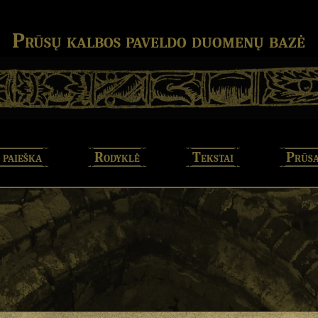
Prūsų kalbos paveldo duomenų bazė
 paieška
Rodyklė
Tekstai
Prūsa