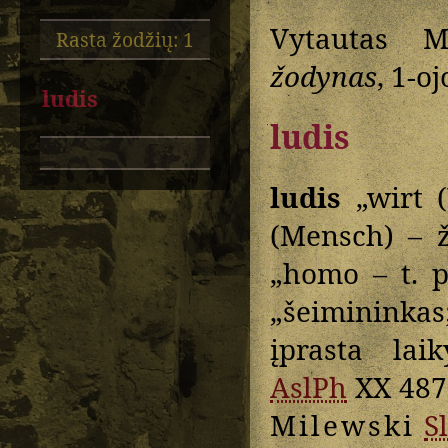
Vytautas M
Rasta žodžių: 1
žodynas
, 1-o
ludis
ludis
ludis
„wirt (
(Mensch) –
„homo – t. 
„šeimininkas
įprasta lai
AslPh
XX 487
Milewski
S