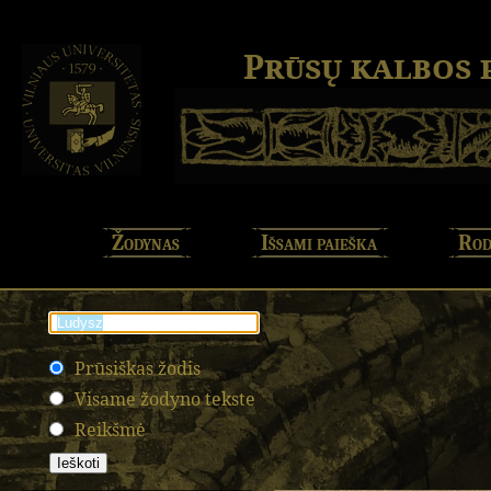
Prūsų kalbos
Žodynas
Išsami paieška
Rod
Prūsiškas žodis
Visame žodyno tekste
Reikšmė