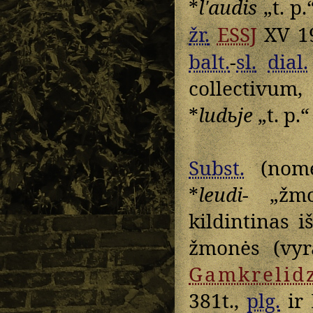
*
lʹaudis
„t. p.
žr.
ESSJ
XV 19
balt.
-
sl.
dial.
collectivum
*
ludьje
„t. p.“
Subst.
(nome
*
leudi-
„žmon
kildintinas i
žmonės (vyr
Gamkrelid
381t.,
plg.
ir