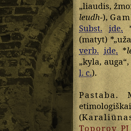
„liaudis, žmon
leudh-
),
Gam
Subst.
ide.
(matyt) *„uža
verb.
ide.
*
l
„kyla, auga“
l. c.
).
Pastaba
. 
etimologišk
(
Karaliūna
Toporov
PJ