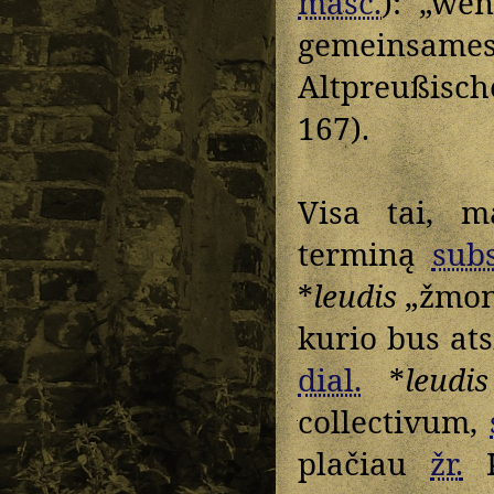
masc.
): „we
gemeinsames
Altpreußisc
167).
Visa tai, ma
terminą
subs
*
leudis
„žmon
kurio bus at
dial.
*
leudis
collectivum,
plačiau
žr.