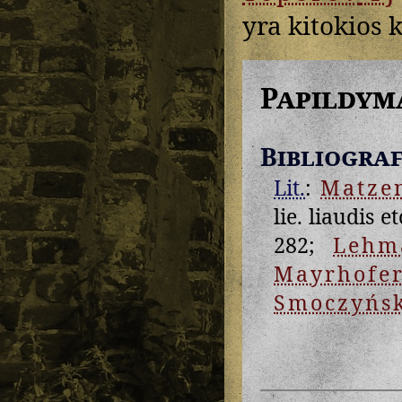
yra kitokios k
Papildym
Bibliograf
Lit.
:
Matze
lie. liaudis e
282;
Lehm
Mayrhofe
Smoczyńs