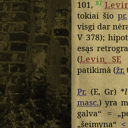
87
101,
Levi
tokiai šio
pr.
visgi dar nėra
V 378); hipo
esąs retrogr
(
Levin
SE
patikimà (
žr.
Pr.
(E, Gr) *
l
masc.
) yra m
galva“ = „p
„šeimyna“
<