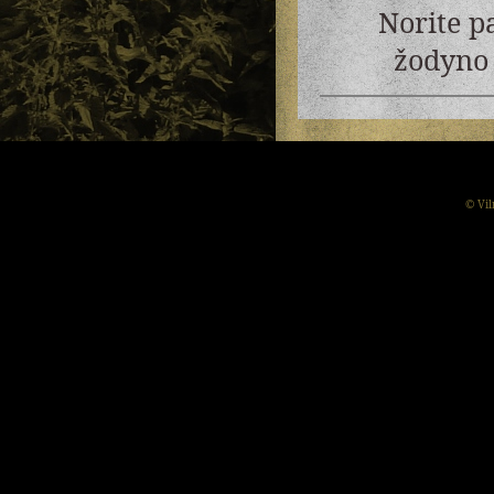
Norite p
žodyno 
© Vil