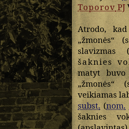
Toporov
PJ
Atrodo, ka
„žmonės“ (s
slavizmas 
šaknies
vo
matyt buv
„žmonės“ (s
veikiamas lab
subst.
(
nom.
šaknies vo
(apslavintas