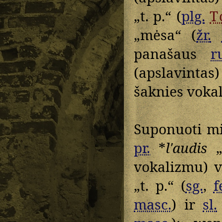
„t. p.“ (
plg.
T
„mėsa“ (
žr.
panašaus
r
(apslavintas)
šaknies vokal
Suponuoti m
pr.
*
lʹaudis
„
vokalizmu) v
„t. p.“ (
sg.
,
f
masc.
) ir
sl.