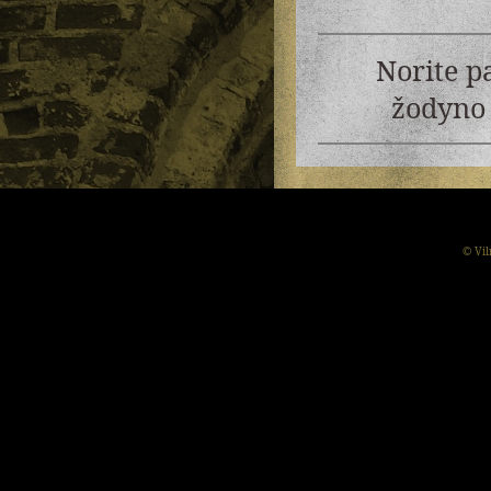
Norite p
žodyno 
© Vil