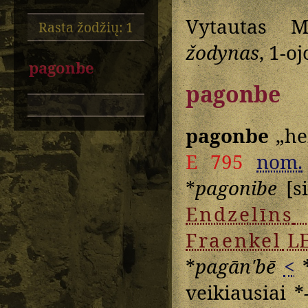
Vytautas M
Rasta žodžių: 1
žodynas
, 1-oj
pagonbe
pagonbe
pagonbe
„he
E 795
nom.
*
pagonibe
[si
Endzelīns
Fraenkel
L
*
pagānʹbē
<
veikiausiai *