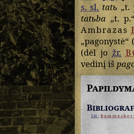
s. sl.
tatь
„t. 
tatьba
„t. p.“
Ambrazas
„pagonystė“ 
(dėl jo
žr.
B
vedinį iš
pag
Papildym
Bibliograf
Lit.
:
Bammesber