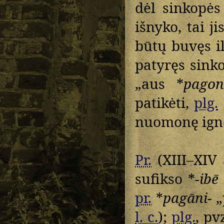
dėl sinkopės
išnyko, tai j
būtų buvęs il
patyręs sink
„aus *
pagon
patikėti,
plg.
nuomonę ign
Pr.
(XIII–XIV 
sufikso *
-ibē
pr.
*
pagāni-
„
l. c.
);
plg.
, pv