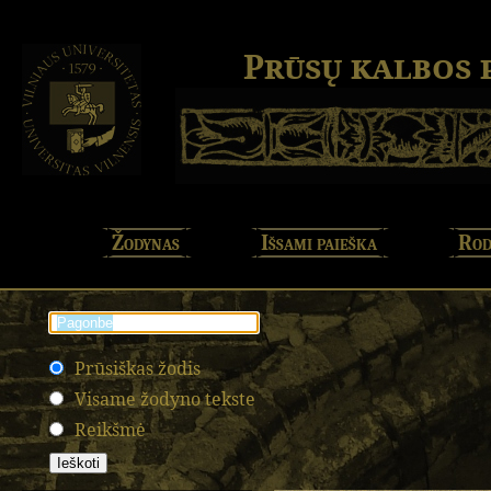
Prūsų kalbos
Žodynas
Išsami paieška
Rod
Prūsiškas žodis
Visame žodyno tekste
Reikšmė