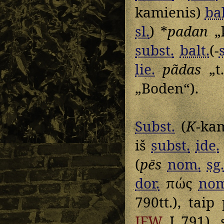
kamienis)
bal
sl.
) *
padan
„k
subst.
balt.
(-
s
lie.
pãdas
„t
„Boden“).
Subst.
(
K
-ka
iš
subst.
ide.
(
pēs
nom.
sg
dor.
πώς
nom
790tt.), taip
IEW
I 791), 