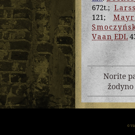
672t.;
Lars
121;
Mayr
Smoczyńs
Vaan
EDL
43
Norite p
žodyno 
© Vil