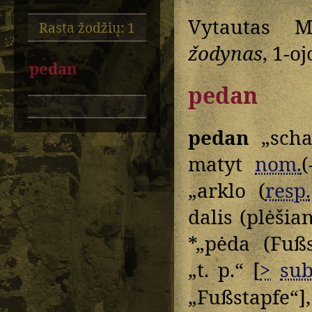
Vytautas M
Rasta žodžių: 1
žodynas
, 1-o
pedan
pedan
pedan
„scha
matyt
nom.
(
„arklo (
resp.
dalis (plėšia
*„pėda (Fuß
„t. p.“ [
>
sub
„Fußstapfe“]