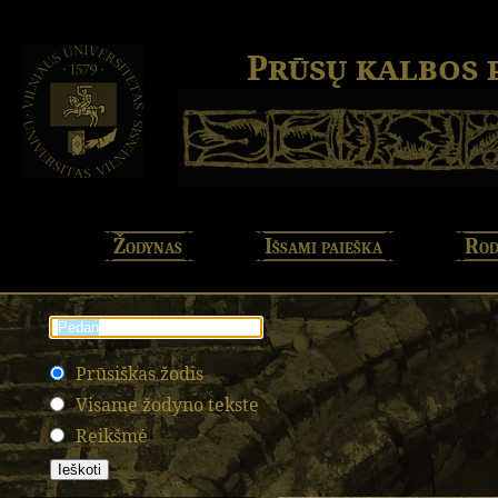
Prūsų kalbos
Žodynas
Išsami paieška
Rod
Prūsiškas žodis
Visame žodyno tekste
Reikšmė