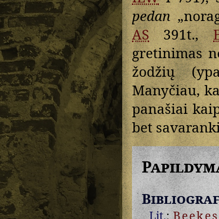
pedan
„norag
AS
391t.,
gretinimas n
žodžių (y
Manyčiau, k
panašiai kai
bet savaranki
Papildym
Bibliograf
Lit.
:
Beekes