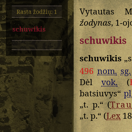
Vytautas M
Rasta žodžių: 1
žodynas
, 1-oj
schuwikis
schuwikis
schuwikis
„s
496
nom.
sg.
Dėl
vok.
(
batsiuvys“
pl
„t. p.“ (
Tra
„t. p.“ (
Lex
18