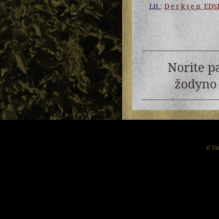
Lit.
:
Derksen
EDS
Norite p
žodyno 
© Vil