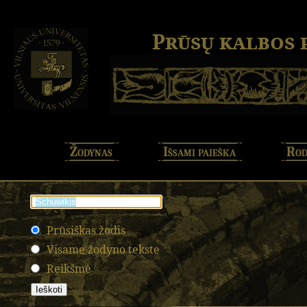
Prūsų kalbos
Žodynas
Išsami paieška
Rod
Prūsiškas žodis
Visame žodyno tekste
Reikšmė