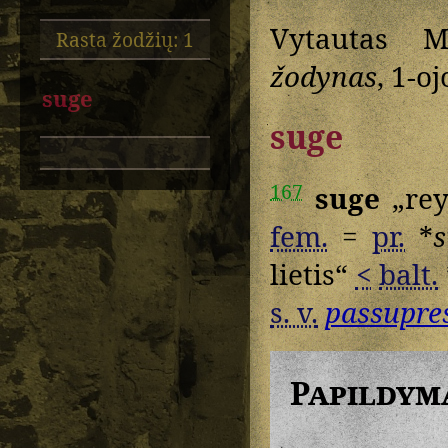
Vytautas M
Rasta žodžių: 1
žodynas
, 1-oj
suge
suge
167
suge
„rey
fem.
=
pr.
*
s
lietis“
<
balt.
s. v.
passupre
Papildym