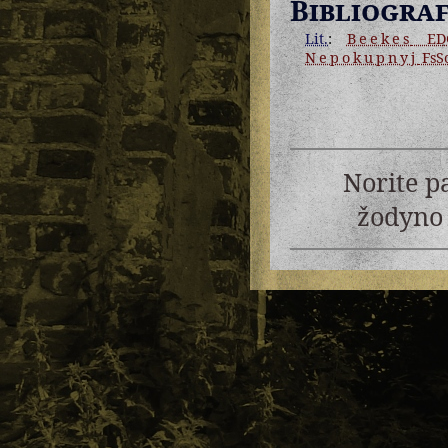
Bibliograf
Lit.
:
Beekes
ED
Nepokupnyj
FsS
Norite p
žodyno 