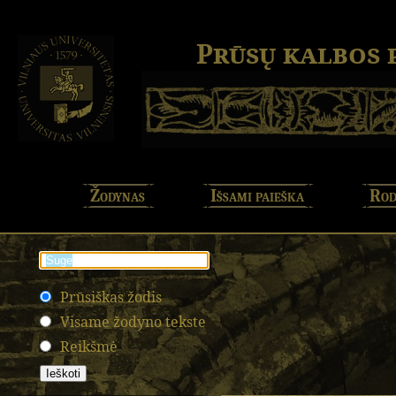
Prūsų kalbos
Žodynas
Išsami paieška
Rod
Prūsiškas žodis
Visame žodyno tekste
Reikšmė