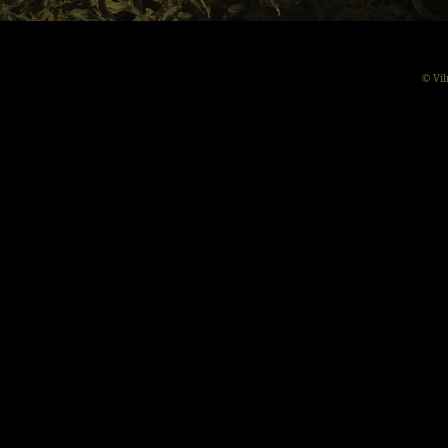
© Vil