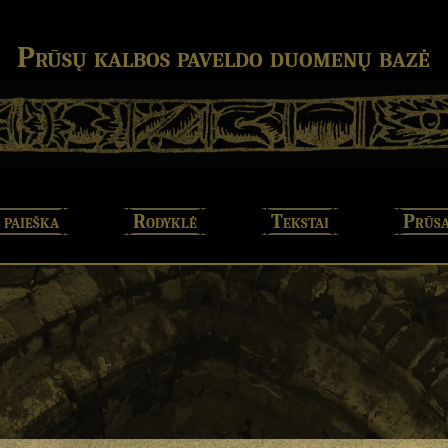
Prūsų kalbos paveldo duomenų bazė
 paieška
Rodyklė
Tekstai
Prūsa