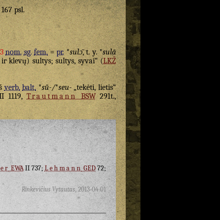
 167 psl.
3
nom.
sg.
fem.
=
pr.
*
sulɔ̄
, t. y. *
sulā
ir klevų) sultys; sultys, syvai“ (
LKŽ
iš
verb.
balt.
*
sū̆-/
*
seu-
„tekėti, lietis“
II 1119,
Trautmann
BSW
291t.,
er
EWA
II 737;
Lehmann
GED
72;
Rinkevičius Vytautas
,
2013-04-01