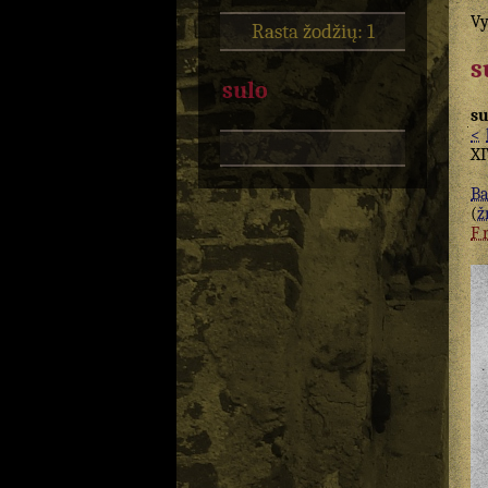
Vy
Rasta žodžių: 1
s
sulo
su
<
XI
Ba
(
žr
F