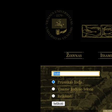
Žodynas
Išsami
Prūsiškas žodis
Visame žodyno tekste
Reikšmė