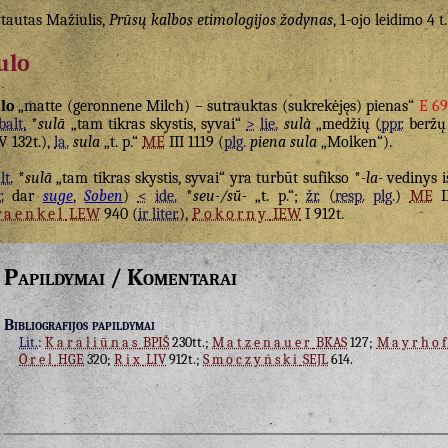
tautas Mažiulis,
Prūsų kalbos etimologijos žodynas
, 1-ojo leidimo 4 t.
ulo
lo
„matte (geronnene Milch) – sutrauktas (sukrekėjęs) pienas“
E 69
balt.
*
sulā
„tam tikras skystis, syvai“
>
lie.
sulà
„medžių (
ppr.
beržų 
V 132t.),
la.
sula
„t. p.“
ME
III 1119 (
plg.
piena sula
„Molken“).
lt.
*
sulā
„tam tikras skystis, syvai“ yra turbūt sufikso *
-la-
vedinys 
.
dar
suge
,
Soben
)
<
ide.
*
seu-/sū̆-
„t. p.“;
žr.
(
resp.
plg.
)
ME
I
raenkel
LEW
940 (
ir liter.
),
Pokorny
IEW
I 912t.
Papildymai / Komentarai
Bibliografijos papildymai
Lit.
:
Karaliūnas
BPIŠ
230tt.;
Matzenauer
BKAS
127;
Mayrhof
Orel
HGE
320;
Rix
LIV
912t.;
Smoczyński
SEJL
614.