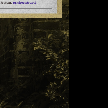
į? Prašome
prisiregistruoti.