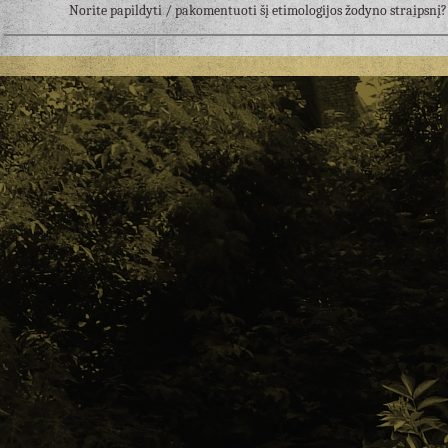
Norite papildyti / pakomentuoti šį etimologijos žodyno straipsn