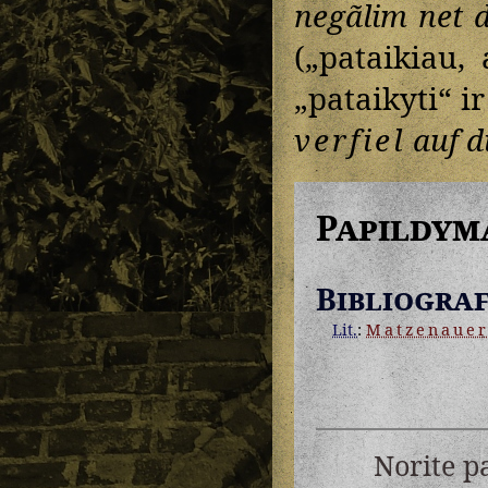
negãlim net d
(„pataikiau,
„pataikyti“ i
verfiel
auf d
Papildym
Bibliograf
Lit.
:
Matzenaue
Norite p