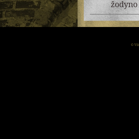
žodyno 
© Vil