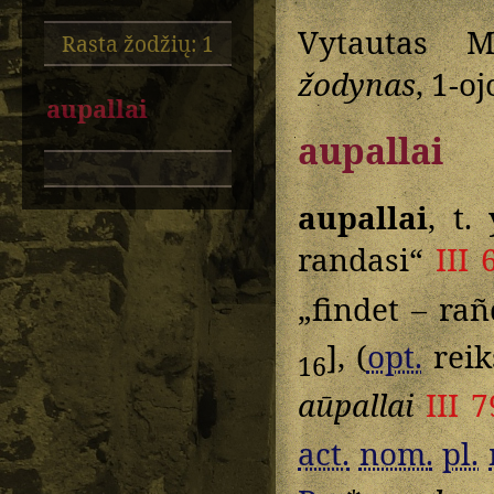
Vytautas M
Rasta žodžių: 1
žodynas
, 1-o
aupallai
aupallai
aupallai
, t.
randasi“
III 
„findet – ra
], (
opt.
rei
16
aūpallai
III 7
act.
nom.
pl.