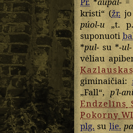
Pr.
*
aupal-
kristi“ (
žr.
jo
púol-u
„t. p
suponuoti
ba
*
pul-
su *
-ul-
vėliau apibe
Kazlauska
giminaičiai:
„Fall“,
pʿl-a
Endzelīns
Pokorny
WI
plg.
su
lie.
pa