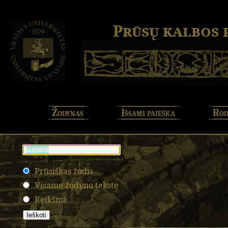
Prūsų kalbos
Žodynas
Išsami paieška
Rod
Prūsiškas žodis
Visame žodyno tekste
Reikšmė