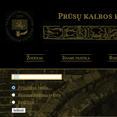
Prūsų kalbos
Žodynas
Išsami paieška
Rod
Prūsiškas žodis
Visame žodyno tekste
Reikšmė