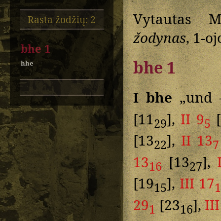
Vytautas M
Rasta žodžių: 2
žodynas
, 1-o
bhe 1
bhe 1
hhe
I bhe
„und –
[11
],
II 9
[
29
5
[13
],
II 13
22
7
13
[13
],
16
27
[19
],
III 17
15
29
[23
],
II
1
16