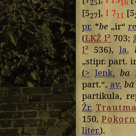
25
16
[5
],
I 7
[5
27
11
pr.
*
be
„ir“
r
(
LKŽ I²
703;
I²
536),
la.
„stipr. part. ir
(
>
lenk.
ba
„
part.“,
av.
bā
partikula, 
Žr.
Trautm
150,
Pokorn
liter.
).