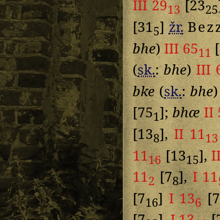
III 29
[23
13
25
[31
]
žr.
Bez
5
bhe
)
III 65
[
11
(
sk.
:
bhe
)
III 
bke
(
sk.
:
bhe
[75
];
bhæ
II 
1
[13
],
II 11
8
13
11
[13
],
I
16
15
11
[7
],
I 11
2
8
[7
]
I 13
[
16
6
[7
],
I 13
[