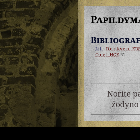
Papildym
Bibliograf
Lit.
:
Derksen
EDS
Orel
HGE
51.
Norite p
žodyno 