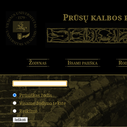
Prūsų kalbos
Žodynas
Išsami paieška
Rod
Prūsiškas žodis
Visame žodyno tekste
Reikšmė