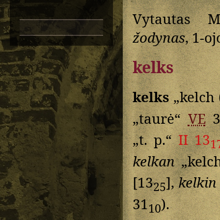
Vytautas M
žodynas
, 1-o
kelks
kelks
„kelch 
„taurė“
VE
3
„t. p.“
II 13
1
kelkan
„kelch
[13
],
kelkin
25
31
).
10