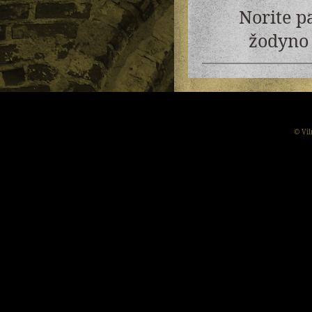
Norite p
žodyno 
© Vil