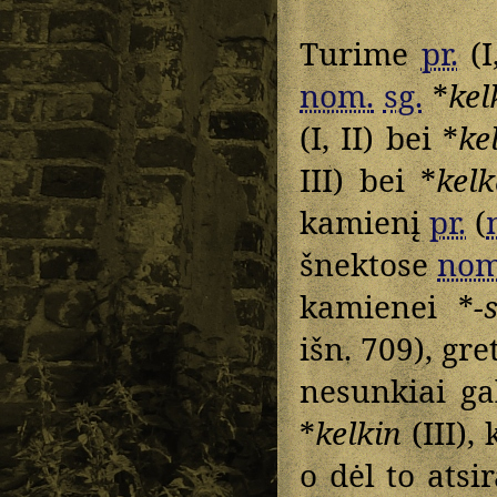
Turime
pr.
(I
nom.
sg.
*
kel
(I, II) bei *
ke
III) bei *
kel
kamienį
pr.
(
šnektose
nom
kamienei *
-
išn. 709), gr
nesunkiai gal
*
kelkin
(III),
o dėl to atsi