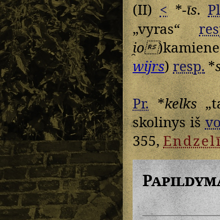
(II)
<
*
-īs
.
Pl
„vyras“
res
i̯o
)kamiene
wijrs
)
resp.
*
Pr.
*
kelks
„t
skolinys iš
vo
355,
Endzel
Papildym