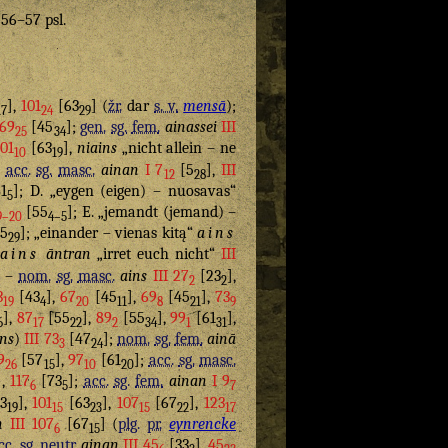
. 56–57 psl.
],
101
[63
] (
žr.
dar
s. v.
mensā
);
17
24
29
69
[45
];
gen.
sg.
fem.
ainassei
III
25
34
101
[63
],
niains
„nicht allein – ne
10
19
–
acc.
sg.
masc.
ainan
I 7
[5
],
III
12
28
1
]; D. „eygen (eigen) – nuosavas“
5
[55
]; E. „jemandt (jemand) –
9–20
4–5
5
]; „einander – vienas kitą“
ains
29
ains
āntran
„irret euch nicht“
III
) –
nom.
sg.
masc.
ains
III 27
[23
],
2
2
3
[43
],
67
[45
],
69
[45
],
73
19
4
20
11
8
21
9
],
87
[55
],
89
[55
],
99
[61
],
6
17
22
2
34
1
31
ins
)
III 73
[47
];
nom.
sg.
fem.
ainā
3
24
9
[57
],
97
[61
];
acc.
sg.
masc.
26
15
10
20
],
117
[73
];
acc.
sg.
fem.
ainan
I 9
6
5
7
3
],
101
[63
],
107
[67
],
123
19
15
23
15
22
17
n
III 107
[67
] (
plg.
pr.
eynrencke
6
15
cc.
sg.
neutr.
ainan
III 45
[33
],
45