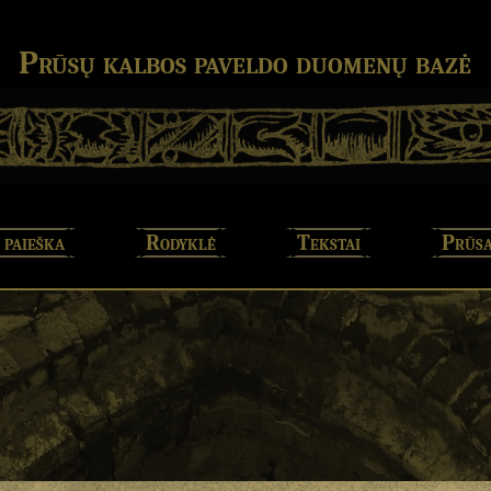
Prūsų kalbos paveldo duomenų bazė
 paieška
Rodyklė
Tekstai
Prūsa