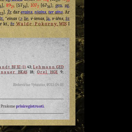
6
3
23
],
89
[57
],
107
[67
];
gen.
sg.
6
24
14
7
16
3
].
Žr.
dar
erains
,
niains
,
ter ains
. Ar
13
lt.
*
einas
(
≥
lie.
v-íenas
,
la.
v-iêns
,
žr.
r kt.,
žr.
Walde-Pokorny
WIS
I
andt
BF XI (1)
43;
Lehmann
GED
enauer
BKAS
18;
Orel
HGE
9;
Rinkevičius Vytautas
,
2013-04-01
į? Prašome
prisiregistruoti.