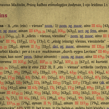
tautas Mažiulis,
Prūsų kalbos etimologijos žodynas
, 1-ojo leidimo 1 t
ins
ns
– A. „ein (ein) – vienas“
num.
: 1)
nom.
sg.
masc.
ains
III 65
[43
9
c.
sg.
masc.
ainan
III 69
[45
],
101
[63
],
acc.
sg.
fem.
ainan
23–24
32
14
22
[55
]; B. „allein – vienas, vienišas“ –
nom.
sg.
masc.
ains
III 
1–2
10–11
en“
III 91
[57
],
117
[73
]; C. „einig (einzig) vienas, vienintelis“ 
4
20
8
7
[31
],
aynen
II 7
[11
],
dat.
sg.
masc.
ainesmu
III 131
[8
21–22
10
12
27
19
urbūt klaida):
per
ainan
mukīnsnan
„durch eygen Lection“
III 85
1
enas, kas nors“
pron.
(kitur
ainonts
) –
nom.
sg.
masc.
ains
III 69
[4
19
tersmu
III 107
[67
],
107
[67
],
107
[67
],
ni kurteiti
10
17
10–11
18
21–22
27
[55
],
ains
ir
eins
PKP
31; F. „ein – vienas“ artikelis (nežym.
23–24
27
[29
],
39
[29
],
47
, [33
],
59
[39
],
61
[41
],
63
[41
],
6
13
3
11
19
2
20
3
27
20
21
1
24
7
],
77
[51
],
83
[53
],
87
[55
],
87
[55
],
87
[55
],
87
[55
29
20
5
1
9
1
10
3
12
4
12
8
1
1
[63
],
111
[69
],
113
[69
],
115
[71
],
117
[73
];
ans
(
sk.
a
21
28
7
15
6
33
23
32
17
13
I 61
[41
],
aina
III 63
[41
],
73
[47
],
77
[49
],
89
[57
],
8
21
22
2
25
5
25
12
33
20
11
nan
III 67
[45
],
95
[61
],
101
[63
],
103
[65
],
105
[67
10–11
3
23
8
12
20
11
5
24
6
],
9
[7
],
III 45
[33
],
57
[39
],
69
[45
],
99
[61
],
101
[6
35
8
1
4
1
9
14
22
31
7
37
10
7
],
127
[79
],
aynan
II 9
[11
],
aīnan
III 127
[79
],
eina
5
19–20
8
7
34
20
9
ienrankis“
APh
VIII 11, bet ir ten, ir čia balsis
e-
galėtų būti klaida);
a