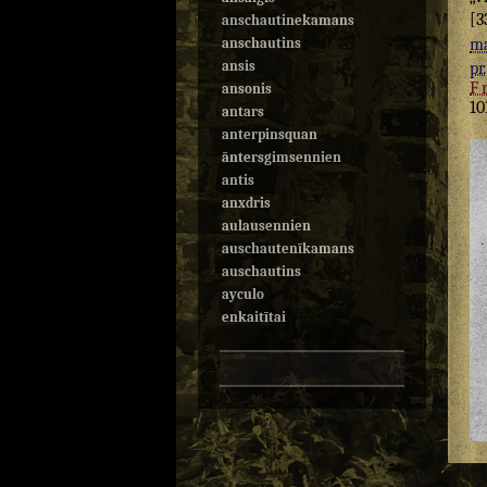
[3
anschautinekamans
anschautins
ma
ansis
pr.
F
ansonis
10
antars
anterpinsquan
āntersgimsennien
antis
anxdris
aulausennien
auschautenīkamans
auschautins
ayculo
enkaitītai