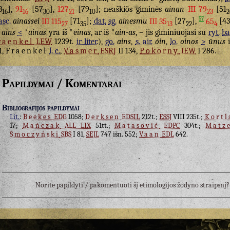
3
],
91
[57
],
127
[79
]; neaškiõs giminės
ainan
III 79
[51
16
16
30
21
10
23
2
57
sc.
ainassei
III 115
[71
];
dat.
sg.
ainesmu
III 35
[27
],
65
[4
27
35
13
22
4
ains
<
*
ainas
yra iš *
einas
, ar iš *
ain-as
, – jis giminiuojasi su
ryt.
ba
raenkel
LEW
1239t.
ir liter.
),
go.
ains
,
s. air.
óin
,
lo.
oinos
>
ūnus
i
1,
Fraenkel
l. c.
,
Vasmer
ESRJ
II 134,
Pokorny
IEW
I 286.
Papildymai / Komentarai
Bibliografijos papildymai
Lit.
:
Beekes
EDG
1058;
Derksen
EDSIL
212t.;
ESSJ
VIII 235t.;
Kortl
17;
Mańczak
ALL LIX
51tt.;
Matasović
EDPC
304t.;
Matz
Smoczyński
SBS
I 81,
SEJL
747 išn. 552;
Vaan
EDL
642.
Norite papildyti / pakomentuoti šį etimologijos žodyno straipsn