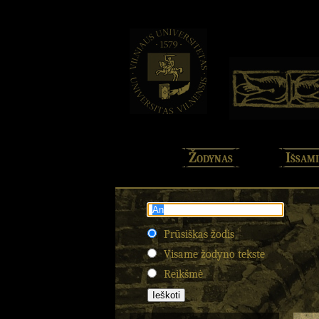
Žodynas
Išsami
Prūsiškas žodis
Visame žodyno tekste
Reikšmė