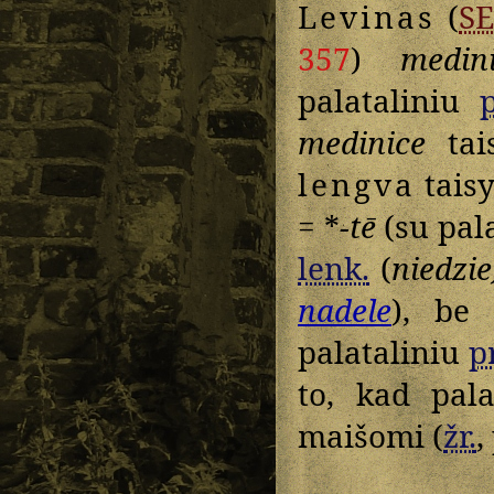
Levinas
(
S
357
)
medin
palataliniu
p
medinice
tais
lengva
taisy
= *
-tē
(su pal
lenk.
(
niedzie
nadele
), be
palataliniu
pr
to, kad pala
maišomi (
žr.
,