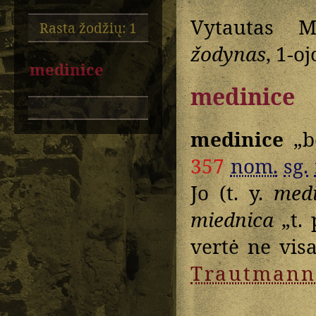
Vytautas M
Rasta žodžių: 1
žodynas
, 1-oj
medinice
medinice
medinice
„be
357
nom.
sg.
Jo (t. y.
medi
miednica
„t. 
vertė ne visa
Trautmann