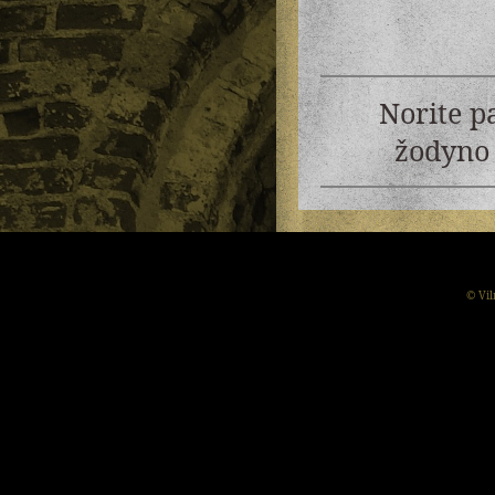
Norite p
žodyno 
© Vil