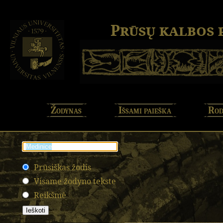
Prūsų kalbos
Žodynas
Išsami paieška
Rod
Prūsiškas žodis
Visame žodyno tekste
Reikšmė