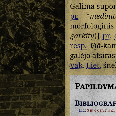
Galima supon
pr.
*
medinīt
morfologinis 
garkity
)]
pr.
resp.
ī/i̯ā
-ka
galėjo atsiras
Vak.
Liet.
šne
Papildym
Bibliograf
Lit.
:
Smoczyński