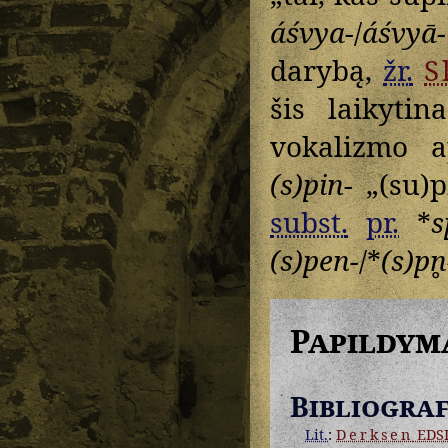
áśvya-
/
áśvyā-
darybą,
žr.
S
šis laikytin
vokalizmo a
(s)pin-
„(su)p
subst.
pr.
*
s
(s)pen-
/*
(s)pn̥
Papildym
Bibliograf
Lit.
:
Derksen
EDS