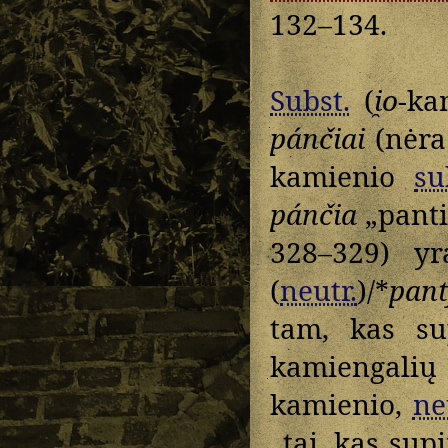
132–134.
Subst.
(
i̯o
-ka
pánčiai
(nėra
kamienio
su
pánčia
„pantis
328–329) y
(
neutr.
)/*
pant
tam, kas sup
kamiengalių
kamienio,
ne
„tai, kas sup