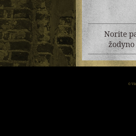
Norite p
žodyno 
© Vil