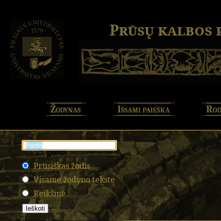
Prūsų kalbos
Žodynas
Išsami paieška
Rod
Prūsiškas žodis
Visame žodyno tekste
Reikšmė