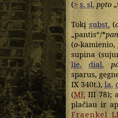
(
>
s. sl.
pǫto
„t
Tokį
subst.
(
„pantis“/*
pan
(
o
-kamienio,
supina (suju
lie.
dial.
p
sparus, gegne
IX 340t.),
la.
(
ME
III 78); 
plačiau ir ap
Fraenkel
L