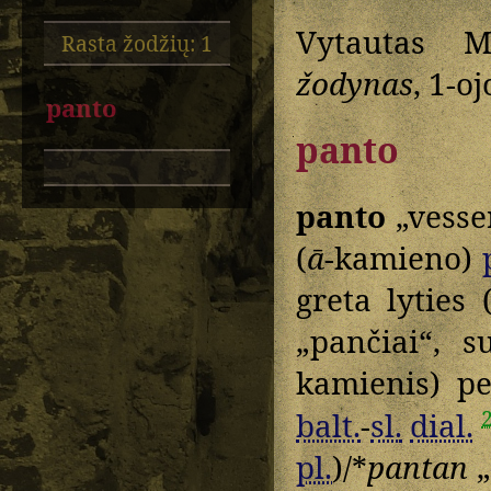
Vytautas M
Rasta žodžių: 1
žodynas
, 1-o
panto
panto
panto
„vesse
(
ā
-kamieno)
greta lyties 
„pančiai“, s
kamienis) pe
balt.
-
sl.
dial.
pl.
)/*
pantan
„