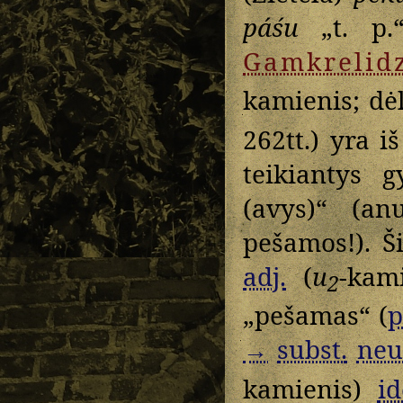
páśu
„t. p.
Gamkrelid
kamienis; dė
262tt.) yra i
teikiantys 
(avys)“ (a
pešamos!). Š
adj.
(
u
-kam
2
„pešamas“ (
p
→
subst.
neu
kamienis)
id