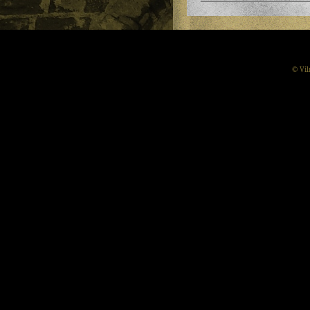
© Vil