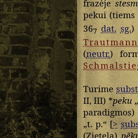
frazėje
stes
pekui (tiems
36
dat.
sg.
)
7
Trautmann
(
neutr.
) for
Schmalstie
Turime
subst
II, III) *
peku
„
paradigmos
„t. p.“ [
>
subs
(Zietela)
pẽk