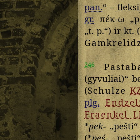
pan.
“ – fleks
gr.
πέκ-ω
„p
„t. p.“) ir kt. (
Gamkrelid
246
Pastab
(gyvuliai)“ b
(
Schulze
K
plg.
Endzel
Fraenkel
L
*
pek-
„pešti“ 
(*
peś-
„pešti“