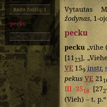
Vytautas M
Rasta žodžių: 1
žodynas
, 1-o
pecku
pecku
pecku
„vihe 
[11
], „Vieh
23
VE
15
instr.
9
pekus
VE
21
1
III 35
[27
18
2
(Vieh) – t. p.