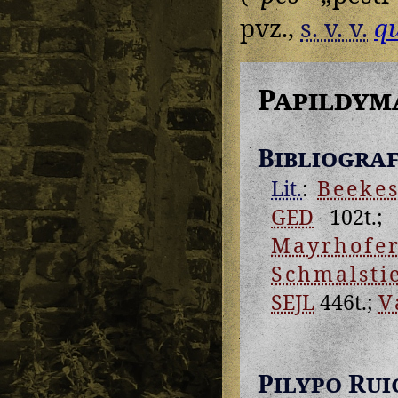
pvz.,
s. v. v.
qu
Papildym
Bibliograf
Lit.
:
Beeke
GED
102t.
Mayrhofe
Schmalsti
SEJL
446t.;
V
Pilypo Rui