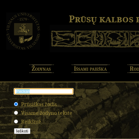
Prūsų kalbos
Žodynas
Išsami paieška
Rod
Prūsiškas žodis
Visame žodyno tekste
Reikšmė