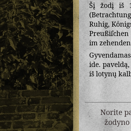
Šį žodį iš 
(Betrachtung
Ruhig, Koͤnig
Preußiſchen 
im zehenden
Gyvendamas 
ide. paveldą,
iš lotynų kal
Norite p
žodyno 