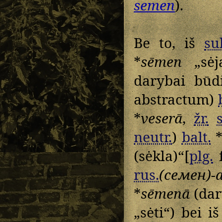
semen
).
Be to, iš
su
*
sēmen
„sėja
darybai būd
abstractum)
*
veserā
,
žr.
neutr.
)
balt.
(sėkla)“[
plg.
rus.
(семен)-
*
sēmenā
(dar
„sėti“) bei 