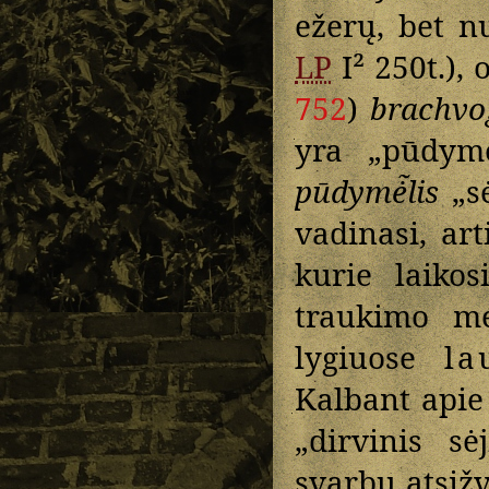
ežerų, bet nu
LP
I² 250t.), 
752
)
brachvo
yra „pūdymo
pūdymė̃lis
„sė
vadinasi, ar
kurie laiko
traukimo me
lygiuose
la
Kalbant apie
„dirvinis sė
svarbu atsižv