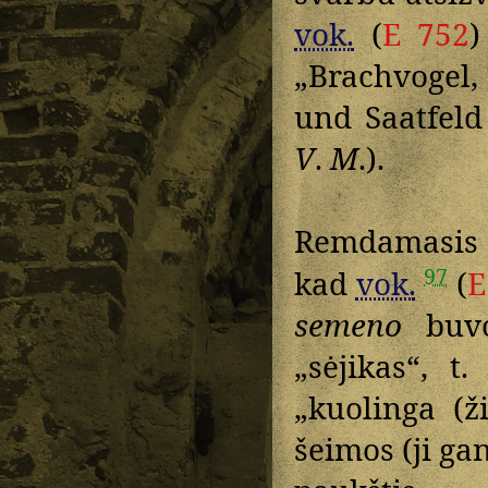
vok.
(
E 752
„Brachvogel
und Saatfeld
V
.
M
.).
Remdamasis 
97
kad
vok.
(
E
semeno
buvo
„sėjikas“, t
„kuolinga (ž
šeimos (ji ga