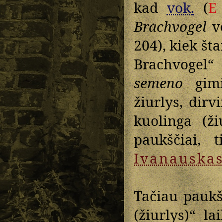
kad
vok.
(
E
Brachvogel
v
204), kiek šta
Brachvogel“ 
semeno
gimi
žiurlys, dirv
kuolinga (ži
paukščiai, 
Ivanauska
Tačiau paukšč
(žiurlys)“ la