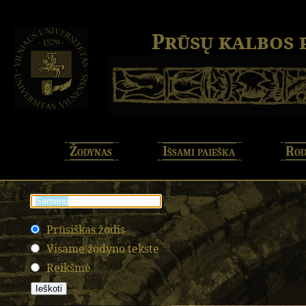
Prūsų kalbos
Žodynas
Išsami paieška
Rod
Prūsiškas žodis
Visame žodyno tekste
Reikšmė