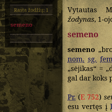
Vytautas M
Rasta žodžių: 1
žodynas
, 1-o
semeno
semeno
semeno
„bro
nom.
sg.
fem
„sėjikas“ = „
gal dar koks 
Pr.
(
E 752
)
se
esu vertęs į