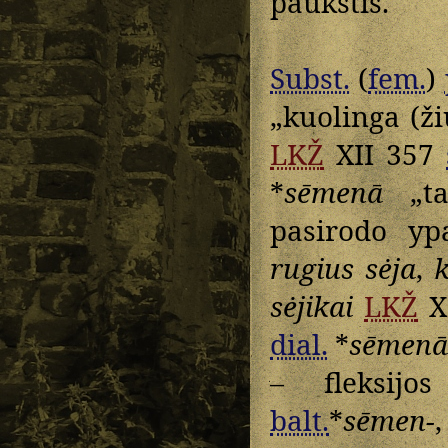
paukštis.
Subst.
(
fem.
)
„kuolinga (ži
LKŽ
XII 357
*
sēmenā
„ta 
pasirodo y
rugius sėja
,
k
sėjikai
LKŽ
X
dial.
*
sēmenā
– fleksij
balt.
*
sēmen-