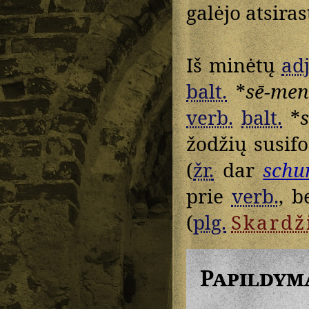
galėjo atsiras
Iš minėtų
adj
balt.
*
sē-me
verb.
balt.
*
s
žodžių susif
(
žr.
dar
schu
prie
verb.
, b
(
plg.
Skardž
Papildym