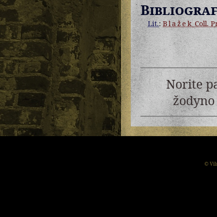
Bibliograf
Lit.
:
Blažek
Coll. Pr
Norite p
žodyno 
© Vil