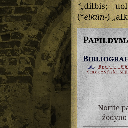
*„dilbis; uo
(*
elkūn-
) „al
Papildym
Bibliograf
Lit.
:
Beekes
ED
Smoczyński
SEJ
Norite p
žodyno 