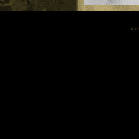
© Vil