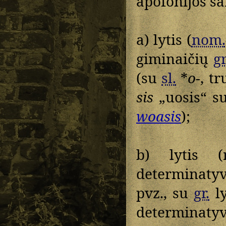
apofonijos sa
a) lytis (
nom.
giminaičių
gr
(su
sl.
*
o-
, t
sis
„uosis“ s
woasis
);
b) lytis
determinaty
pvz., su
gr.
ly
determinat