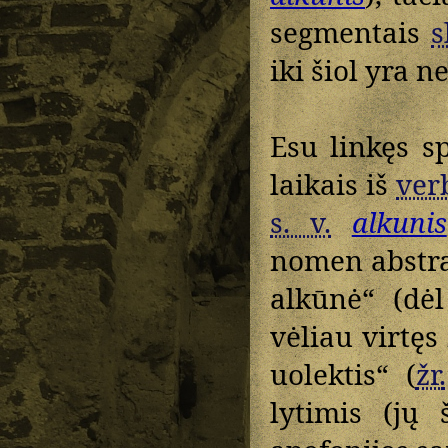
segmentais
s
iki šiol yra n
Esu linkęs s
laikais iš
ver
s. v.
alkunis
nomen abstr
alkūnė“ (dė
vėliau virtęs
uolektis“ (
žr.
lytimis (jų