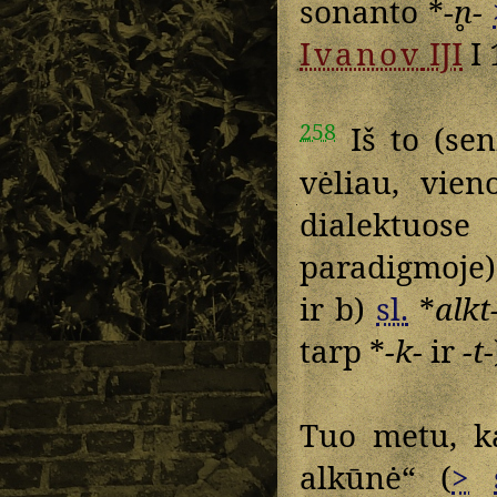
sonanto *
-n̥-
Ivanov
IJI
I 
258
Iš to (sen
vėliau, vie
dialektuos
paradigmoje
ir b)
sl.
*
alkt
tarp *
-k-
ir
-t-
Tuo metu, k
alkūnė“ (
>