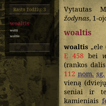
Vytautas M
Rasta žodžių: 3
žodynas
, 1-o
woaltis
woaltis
wolti
woltis
woaltis
„ele 
E 458
bei
w
(rankos dali
112
nom.
sg.
vieną (dviej
seniai ir 
kamieniais
f