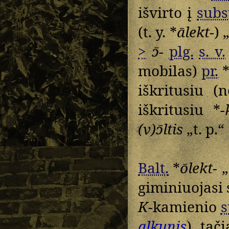
išvirto į
subs
(t. y. *
ālekt-
) 
>
ɔ̄-
plg.
s. v.
mobilas)
pr.
iškritusiu (n
iškritusiu *
-
(v)ɔ̄ltis
„t. p.“
Balt.
*
ōlekt-
„
giminiuojasi
K
-kamienio
s
alkunis
), tač