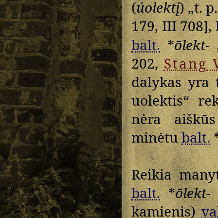
(
úolektį
) „t. 
179, III 708],
balt.
*
ōlekt-
„
202,
Stang
V
dalykas yra 
uolektis“ re
nėra aiškūs
minėtu
balt.
Reikia many
balt.
*
ōlekt-
„
kamienis)
va