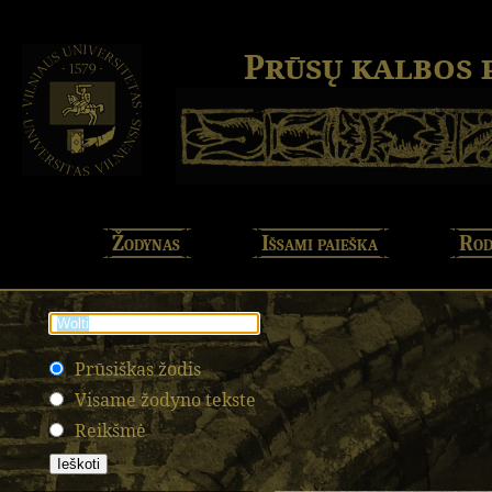
Prūsų kalbos
Žodynas
Išsami paieška
Rod
Prūsiškas žodis
Visame žodyno tekste
Reikšmė