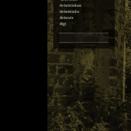
deiwūtiskan
deiwūtisku
deiwuts
dīgi