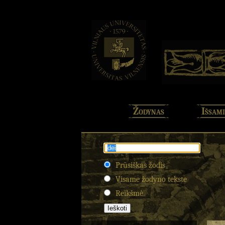
Žodynas
Išsami
Prūsiškas žodis
Visame žodyno tekste
Reikšmė