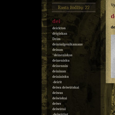
Vy
Rasta žodžių: 22
d
dei
de
deickton
dēigiskan
Deim
deināalgenikamans
deinan
*deineniskas
deinenisku
deinennin
deininan
deininisku
-deirīt
deiwa deiwūtskai
deiwas
deiwiskai
deiws
deiwūtai
-deiwūtint