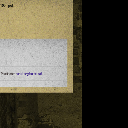
 185 psl.
į? Prašome
prisiregistruoti.