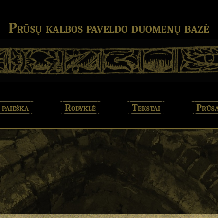
Prūsų kalbos paveldo duomenų bazė
 paieška
Rodyklė
Tekstai
Prūsa