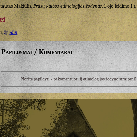
tautas Mažiulis,
Prūsų kalbos etimologijos žodynas
, 1-ojo leidimo 1 t.
ei
i
,
žr.
-din
.
Papildymai / Komentarai
Norite papildyti / pakomentuoti šį etimologijos žodyno straipsn