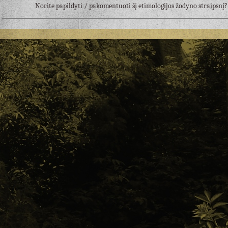
Norite papildyti / pakomentuoti šį etimologijos žodyno straipsn