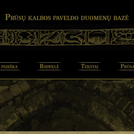
Prūsų kalbos paveldo duomenų bazė
 paieška
Rodyklė
Tekstai
Prūsa