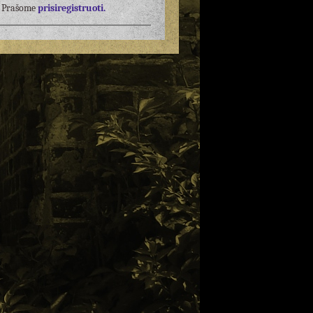
į? Prašome
prisiregistruoti.