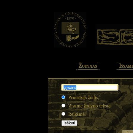
Žodynas
Išsami
Prūsiškas žodis
Visame žodyno tekste
Reikšmė