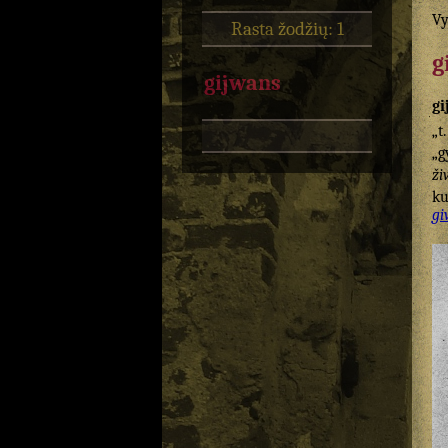
Vy
Rasta žodžių: 1
g
gijwans
gi
„t
„g
ži
ku
gi