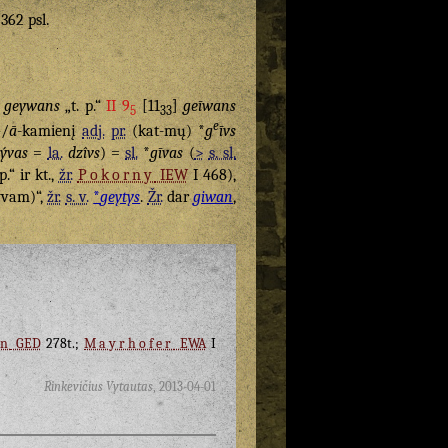
 362 psl.
,
geywans
„t. p.“
II 9
[11
]
geīwans
5
33
e
-
/
ā
-kamienį
adj.
pr.
(kat-mų) *
g
īvs
ývas
=
la.
dzîvs
) =
sl.
*
gīvas
(
>
s. sl.
p.“ ir kt.,
žr.
Pokorny
IEW
I 468),
yvam)“,
žr.
s. v.
*
geytys
.
Žr.
dar
giwan
,
n
GED
278t.;
Mayrhofer
EWA
I
Rinkevičius Vytautas
,
2013-04-01