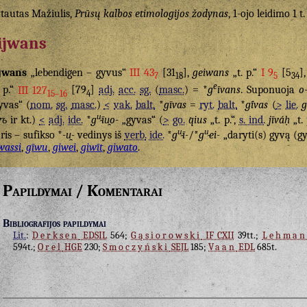
tautas Mažiulis,
Prūsų kalbos etimologijos žodynas
, 1-ojo leidimo 1 t.
ijwans
jwans
„lebendigen – gyvus“
III 43
[31
],
geiwans
„t. p.“
I 9
[5
]
7
18
5
34
e
. p.“
III 127
[79
]
adj.
acc.
sg.
(
masc.
) = *
g
īvans
. Suponuoja
o
15–16
4
yvas“ (
nom.
sg.
masc.
)
<
vak.
balt.
*
gīvas
=
ryt.
balt.
*
gī́vas
(
>
lie.
g
u̯
vъ
ir kt.)
<
adj.
ide.
*
g
īu̯o-
„gyvas“ (
>
go.
qius
„t. p.“,
s. ind.
jīváḥ
„t. 
u̯
u̯
ris – sufikso *
-u̯-
vedinys iš
verb.
ide.
*
g
ī-
/*
g
ei-
„daryti(s) gyvą (g
wassi
,
gīwu
,
giwei
,
giwīt
,
giwato
.
Papildymai / Komentarai
Bibliografijos papildymai
Lit.
:
Derksen
EDSIL
564;
Gąsiorowski
IF CXII
39tt.;
Lehman
594t.;
Orel
HGE
230;
Smoczyński
SEJL
185;
Vaan
EDL
685t.