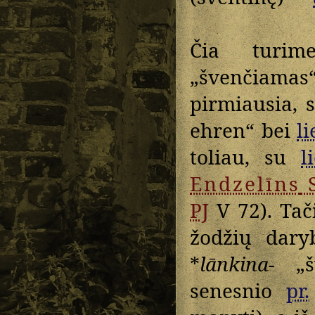
Čia tur
„švenčiamas
pirmiausia,
ehren“ bei
li
toliau, su
l
Endzelīns
PJ
V 72). Tač
žodžių dary
*
lānkina-
„šv
senesnio
pr.