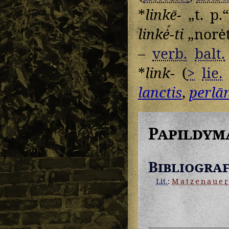
*
linkē-
„t. p.“
linkė́-ti
„norėt
–
verb.
balt.
*
link-
(
>
lie.
lanctis
,
perlā
Papildym
Bibliograf
Lit.
:
Matzenaue