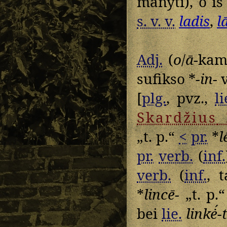
manyti), o i
s. v. v.
ladis
,
l
Adj.
(
o
/
ā
-kam
sufikso *
-in-
v
[
plg.
, pvz.,
li
Skardžius
„t. p.“
<
pr.
*
l
pr.
verb.
(
inf.
verb.
(
inf.
, 
*
lincē-
„t. p.“
bei
lie.
linkė́-t