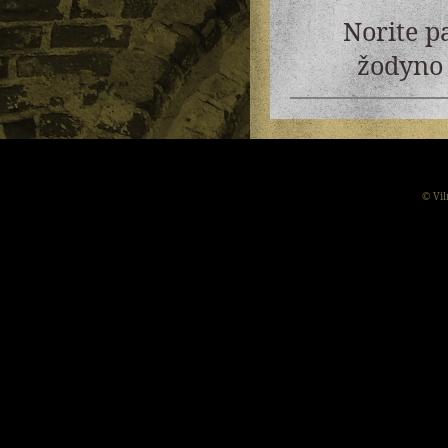
Norite p
žodyno 
© Vil