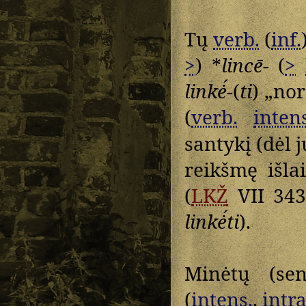
Tų
verb.
(
inf.
>
) *
lincē-
(
>
linkė́-
(
ti
) „nor
(
verb.
inten
santykį (dėl 
reikšmę išla
(
LKŽ
VII 343
linkė́ti
).
Minėtų (se
(
intens.
,
intr