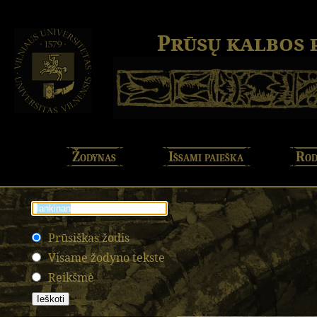
Prūsų kalbos
Žodynas
Išsami paieška
Rod
Prūsiškas žodis
Visame žodyno tekste
Reikšmė