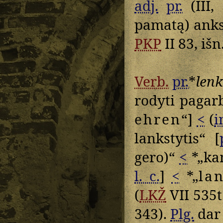
adj.
pr.
(III, 
pamatą) anksč
PKP
II 83, išn.
Verb.
pr.
*
lenk
rodyti pagar
ehren
“]
<
(
i
lankstytis“ [
gero)“
<
*„kam
l. c.
]
<
*„
lan
(
LKŽ
VII 535t
343).
Plg.
da