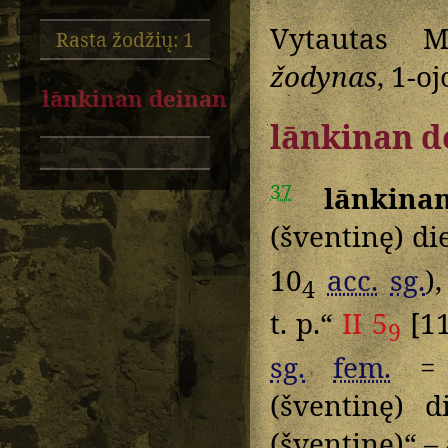
Vytautas M
Rasta žodžių: 1
žodynas
, 1-o
lānkinan deinan
lānkinan d
37
lānkina
(šventinę) d
10
acc.
sg.
)
4
t. p.“
II 5
[1
9
sg.
fem.
(šventinę) 
(šventinę)“ –