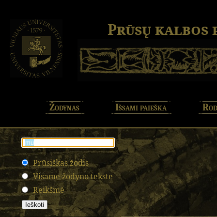
Prūsų kalbos
Žodynas
Išsami paieška
Rod
Prūsiškas žodis
Visame žodyno tekste
Reikšmė