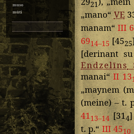
29
), „mein 
21
muso
„mano“
VE
3
mūti
manam“
III 
69
[45
14–15
25
[derinant s
Endzelīns
manai“
II 13
„maynem (m
(meine) – t. 
41
[31
13–14
4
t. p.“
III 45
10