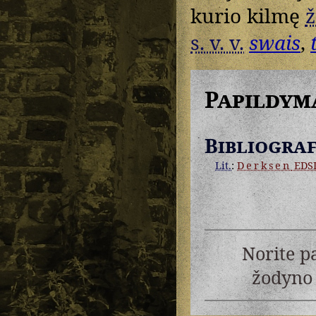
kurio kilmę
ž
s. v. v.
swais
,
Papildym
Bibliograf
Lit.
:
Derksen
EDS
Norite p
žodyno 