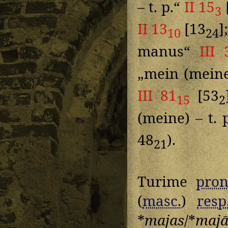
– t. p.“
II 15
3
II 13
[13
]
10
24
manus“
III 
„mein (meine
III 81
[53
15
2
(meine) – t. 
48
).
21
Turime
pron
(
masc.
)
resp
*
majas
/*
maj