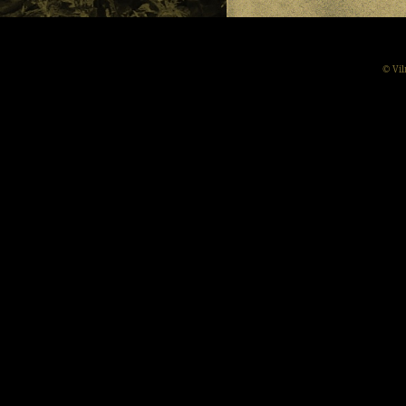
© Vil