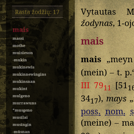
Vytautas M
Rasta žodžių: 17
žodynas
, 1-oj
mais
mais
massi
mothe
muisieson
mais
„meyn 
-mukin
mukinewis
(mein) – t. p
mukinnewingins
mukinsnan
III 79
[51
11
1
mukint
34
),
mays
„
mulgeno
17
murrawuns
poss.
nom.
s
*musgeno
musīlai
(meine) – m
musīngin
-mūsnan