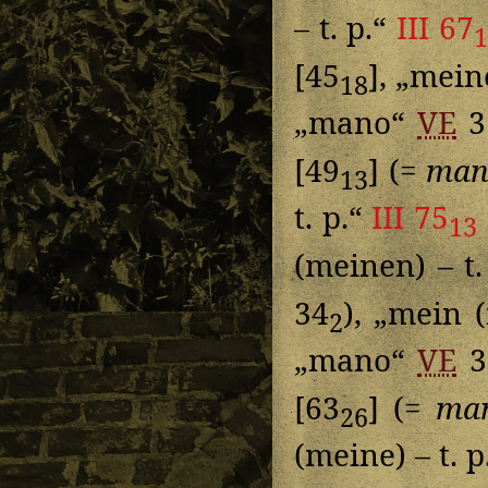
– t. p.“
III 67
1
[45
], „mein
18
„mano“
VE
3
[49
] (=
man
13
t. p.“
III 75
13
(meinen) – t.
34
), „mein 
2
„mano“
VE
3
[63
] (=
ma
26
(meine) – t. p