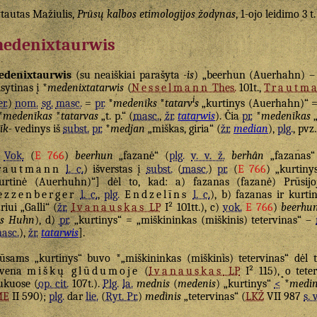
tautas Mažiulis,
Prūsų kalbos etimologijos žodynas
, 1-ojo leidimo 3 t
edenixtaurwis
edenixtaurwis
(su neaiškiai parašyta
-is
) „beerhun (Auerhahn) – 
isytinas į *
medenixtatarwis
(
Nesselmann
Thes.
101t.,
Trautm
i
er.
)
nom.
sg.
masc.
=
pr.
*
medenīks
*
tatarv
s
„kurtinys (Auerhahn)“ = 
*
medenīkas
*
tatarvas
„t. p.“ (
masc.
,
žr.
tatarwis
). Čia
pr.
*
medenīkas
„
īk-
vedinys iš
subst.
pr.
*
medjan
„miškas, giria“ (
žr.
median
),
plg.
, pvz
Vok.
(
E 766
)
beerhun
„fazanė“ (
plg.
v. v. ž.
berhân
„fazanas
rautmann
l. c.
) išverstas į
subst.
(
masc.
)
pr.
(
E 766
) „kurtiny
urtinė (Auerhuhn)“] dėl to, kad: a) fazanas (fazanė) Prūsijo
ezzenberger
l. c.
,
plg.
Endzelīns
l. c.
), b) fazanas ir kurt
riui „Galli“ (
žr.
Ivanauskas
LP
I² 101tt.), c)
vok.
E 766
)
beerhu
as Huhn
), d)
pr.
„kurtinys“ = „miškininkas (miškinis) tetervinas“ –
asc.
),
žr.
tatarwis
].
ūsams „kurtinys“ buvo *„miškininkas (miškinis) tetervinas“ dėl 
yvena
miškų
glūdumoje
(
Ivanauskas
LP
I² 115), o tete
ukuose (
op. cit.
107t.).
Plg.
la.
mednis
(
medenis
) „kurtinys“
<
*
medin
ME
II 590);
plg.
dar
lie.
(
Ryt. Pr.
)
medìnis
„tetervinas“ (
LKŽ
VII 987
s. v