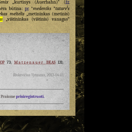
enix
„kurtinys (Auerhahn)“ (
žr.
i
nėra būtina:
pr.
*
medenīks
*
tatarv
s
ykas
meĩtelis
„metininkas (metinis)
as
„vištininkas (vištinis) vanagas“
OP
73;
Matzenauer
BKAS
131;
Rinkevičius Vytautas
,
2013-04-01
į? Prašome
prisiregistruoti.