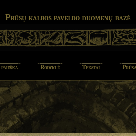
Prūsų kalbos paveldo duomenų bazė
 paieška
Rodyklė
Tekstai
Prūsa