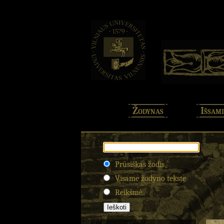
Žodynas
Išsami
Prūsiškas žodis
Visame žodyno tekste
Reikšmė