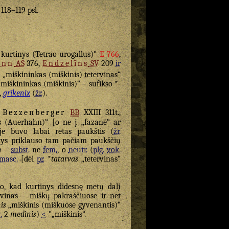
. 118–119 psl.
kurtinys (Tetrao urogallus)“
E 766
,
ann
AS
376,
Endzelīns
SV
209
ir
„miškininkas (miškinis) tetervinas“
miškininkas (miškinis)“ – sufikso *
-
.,
grīkenix
(
žr.
).
“
Bezzenberger
BB
XXIII 311t.,
s (Auerhahn)“ [o ne į „fazanė“ ar
je buvo labai retas paukštis (
žr.
inys priklauso tam pačiam paukščių
n
–
subst.
ne
fem.
, o
neutr.
(
plg.
vok.
masc.
[dėl
pr.
*
tatarvas
„tetervinas“
to, kad kurtinys didesnę metų dalį
rvinas – miškų pakraščiuose ir net
is
„miškinis (miškuose gyvenantis)“
.
2
medìnis
)
<
*„miškinis“.