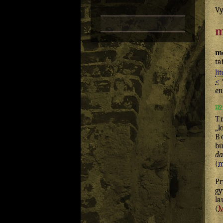
Vy
m
m
ta
lit
<
en
119
T
„k
B
bū
d
(
m
Pr
g
la
(