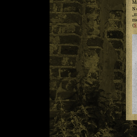
M
N
„m
me
(
S