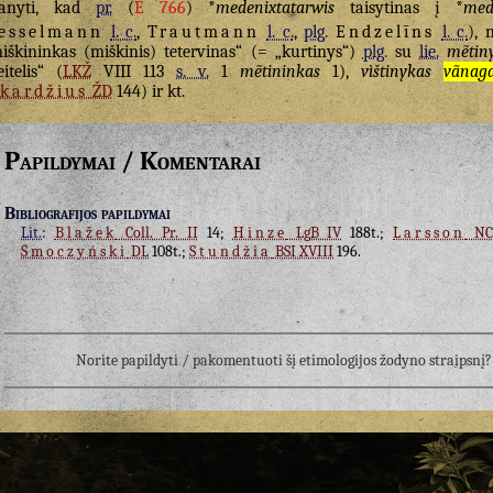
anyti, kad
pr.
(
E 766
) *
medenixtatarwis
taisytinas į *
med
esselmann
l. c.
,
Trautmann
l. c.
,
plg.
Endzelīns
l. c.
), 
iškininkas (miškinis) tetervinas“ (= „kurtinys“)
plg.
su
lie.
mẽtin
itelis“ (
LKŽ
VIII 113
s. v.
1
mẽtininkas
1),
vìštinykas
vãnag
kardžius
ŽD
144) ir kt.
Papildymai / Komentarai
Bibliografijos papildymai
Lit.
:
Blažek
Coll. Pr. II
14;
Hinze
LgB IV
188t.;
Larsson
NC
Smoczyński
DL
108t.;
Stundžia
BSI XVIII
196.
Norite papildyti / pakomentuoti šį etimologijos žodyno straipsn