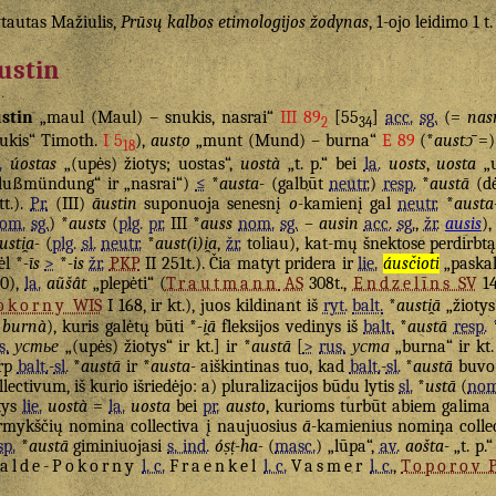
tautas Mažiulis,
Prūsų kalbos etimologijos žodynas
, 1-ojo leidimo 1 t
ustin
stin
„maul (Maul) – snukis, nasrai“
III 89
[55
]
acc.
sg.
(=
nas
2
34
ukis“ Timoth.
I 5
),
austo
„munt (Mund) – burna“
E 89
(*
austɔ̄
=)
18
.
úostas
„(upės) žiotys; uostas“,
uostà
„t. p.“ bei
la.
uosts
,
uosta
„u
lußmündung“ ir „nasrai“)
≤
*
austa-
(galbūt
neutr.
)
resp.
*
austā
(d
tt.).
Pr.
(III)
āustin
suponuoja senesnį
o
-kamienį gal
neutr.
*
austa
om.
sg.
) *
austs
(
plg.
pr.
III *
auss
nom.
sg.
–
ausin
acc.
sg.
,
žr.
ausis
)
usti̯a-
(
plg.
sl.
neutr.
*
aust(i)i̯a
,
žr.
toliau), kat-mų šnektose perdirbt
ėl *
-īs
>
*
-is
žr.
PKP
II 251t.). Čia matyt pridera ir
lie.
áusčioti
„paskala
0),
la.
aũšât
„plepėti“ (
Trautmann
AS
308t.,
Endzelīns
SV
1
okorny
WIS
I 168, ir kt.), juos kildinant iš
ryt.
balt.
*
austi̯ā
„žiotys
burnà
), kuris galėtų būti *
-i̯ā
fleksijos vedinys iš
balt.
*
austā
resp.
s.
устье
„(upės) žiotys“ ir kt.] ir *
austā
[
>
rus.
уста
„burna“ ir kt.
rp
balt.
-
sl.
*
austā
ir *
austa-
aiškintinas tuo, kad
balt.
-
sl.
*
austā
buvo 
llectivum, iš kurio išriedėjo: a) pluralizacijos būdu lytis
sl.
*
ustā
(
nom
tys
lie.
uostà
=
la.
uosta
bei
pr.
austo
, kurioms turbūt abiem galima sp
rmykščių nomina collectiva į naujuosius
ā
-kamienius nomina colle
sp.
*
austā
giminiuojasi
s. ind.
óṣṭ-ha-
(
masc.
) „lūpa“,
av.
aošta-
„t. p.“
alde-Pokorny
l. c.
Fraenkel
l. c.
Vasmer
l. c.
,
Toporov
P