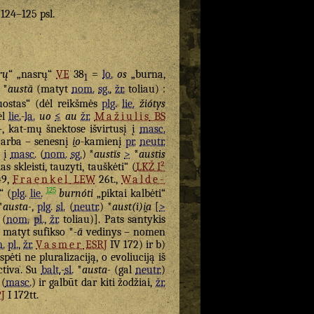
. 124–125 psl.
rų
“ „nasrų“
VE
38
=
lo.
os
„burna,
1
 *
austā
(matyt
nom.
sg.
,
žr.
toliau) :
ostas“ (dėl reikšmės
plg.
lie.
žiótys
ėl
lie.
-
la.
uo
≤
au
žr.
Mažiulis
BS
-
, kat-mų šnektose išvirtusį į
masc.
, arba – senesnį
i̯o
-kamienį
pr.
neutr.
ą į
masc.
(
nom.
sg.
) *
austīs
>
*
austis
s skleisti, tauzyti, tauškėti“ (
LKŽ I²
49,
Fraenkel
LEW
26t.,
Walde-
125
“ (
plg.
lie.
burnóti
„piktai kalbėti“
*
austa-
,
plg.
sl.
(
neutr.
) *
aust(i)i̯a
[
>
 (
nom.
pl.
,
žr.
toliau)]. Pats santykis
matyt sufikso *
-ā
vedinys – nomen
.
pl.
,
žr.
Vasmer
ESRJ
IV 172) ir b)
ėti ne pluralizaciją, o evoliuciją iš
ctiva. Su
balt.
-
sl.
*
austa-
(gal
neutr.
)
 (
masc.
) ir galbūt dar kiti žodžiai,
žr.
J
I 172tt.