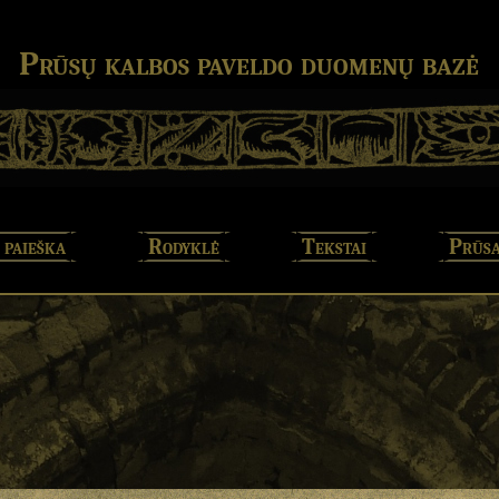
Prūsų kalbos paveldo duomenų bazė
 paieška
Rodyklė
Tekstai
Prūsa