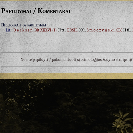
Papildymai / Komentarai
Bibliografijos papildymai
Lit.
:
Derksen
Blt XXXVI (1)
37tt.,
EDSIL
509;
Smoczyński
SBS
II 81,
Norite papildyti / pakomentuoti šį etimologijos žodyno straipsn