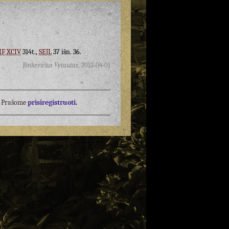
IF XCIV
314t.,
SEJL
37 išn. 36.
Rinkevičius Vytautas
,
2013-04-01
į? Prašome
prisiregistruoti.