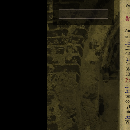
Vy
ā
āu
sn
lie
„F
43
(
n
*
a
(d
50
P
←
ru
ta
co
ly
pi
re
W