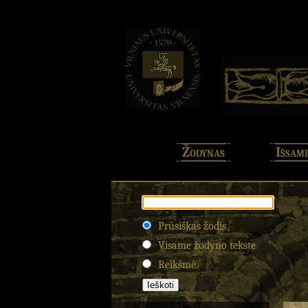
Žodynas
Išsami
Prūsiškas žodis
Visame žodyno tekste
Reikšmė