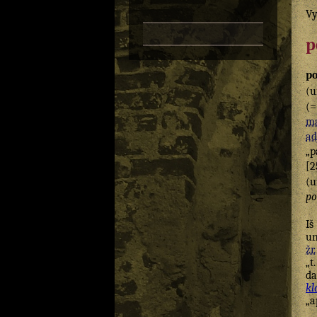
Vy
p
p
(u
(
ma
ad
„p
[2
(u
po
Iš
un
žr.
„t
da
kl
„a