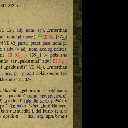
. 311–312 psl.
VE
15
adj.
nom.
sg.
), „vnterthan
17
312
adj.
nom.
pl.
masc.
),
III 91
[57
]
4
20
ti
VE
42
partic.
praet.
pass.
nom.
pl.
1
m.
)
adv.
(=
adj.
nom.
-
acc.
sg.
neutr.
);
sni“
III 93
[59
] (=
paklusna
13–14
15
nūs“ (ar „paklusniai“
adv.
)
III 31
5–6
i
„paklusnūs“
VE
41
), „vnterthan
6
);
acc.
pl.
(
masc.
)
boklusmans
(
sk.
9
klusnius“
VE
37
).
7
paklusma-
„gehorsam – paklusnus,
an – pavaldu“ (
nom.
-
acc.
sg.
neutr.
),
i
) „paklusti“ [
plg.
lie.
verb.
paklùs-ti
pa-“ (
žr.
po
) + *
klus-
„imti klausyti,
klus-t
„(nu)tilti“], dėl kurio
žr.
s. v.
.
apsùk-ti
→
)
dial.
adj.
ãpsuk-ma-s