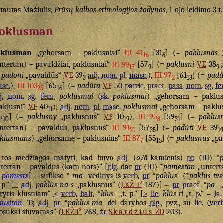
tautas Mažiulis,
Prūsų kalbos etimologijos žodynas
, 1-ojo leidimo 3 t
oklusman
oklusman
„gehorsam – paklusniai“
III 41
[31
] (=
paklusnas
16
6
ntertan) – pavaldžiai, paklusniai“
III 89
[57
] (=
paklusni
VE
38
17
9
9
=
padoni
„pavaldūs“
VE
39
adj.
nom.
pl.
masc.
),
III 97
[61
] (=
padů
3
2
13
sc.
),
III 103
[65
] (=
padůta
VE
50
partic.
praet.
pass.
nom.
sg.
fe
25
16
j.
nom.
sg.
fem.
poklūsmai
(
sk.
poklusmai
) „gehorsam – paklu
aklusni“
VE
40
);
adj.
nom.
pl.
masc.
poklusmai
„gehorsam – paklus
11
5
] (=
paklusny
„paklusnūs“
VE
10
),
III 95
[59
] (=
paklusn
10
19
8
31
ntertan) – pavaldūs, paklusnūs“
III 91
[57
] (=
padůti
VE
39
21
35
1
klusmans
) „gehorsame – paklusnius“
III 87
[55
] (=
paklusnus
„pa
7
15
 tos medžiagos matyti, kad buvo
adj.
(
o/ā
-kamienis)
pr.
(III) *
tertan – pavaldus (kam nors)“ [
plg.
dar
pr.
(III) *
pamestan
„untert
pomests
] – sufikso *
-ma-
vedinys iš
verb.
pr.
*
paklus-
(*
paklus-tve
. p.“
→
adj.
paklùs-na-s
„paklusnus“ (
LKŽ I²
187)] =
pr.
praef.
*
pa-
„
rytis klusniam“
<
verb.
balt.
*
klus-
„t. p.“ [
>
lie.
klùs-ti
„t. p.“ =
la.
ausiton
. Tą
adj.
pr.
*
paklus-ma-
dėl darybos
plg.
, pvz., su
lie.
(
verb
psukai siuvamas“ (
LKŽ I²
268,
žr.
Skardžius
ŽD
203).