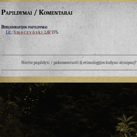
Papildymai / Komentarai
Bibliografijos papildymai
Lit.
:
Smoczyński
LAV
275.
Norite papildyti / pakomentuoti šį etimologijos žodyno straipsn