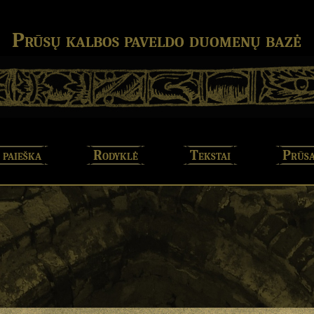
Prūsų kalbos paveldo duomenų bazė
 paieška
Rodyklė
Tekstai
Prūsa