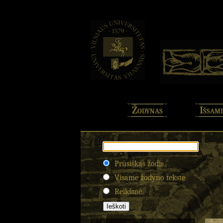
Žodynas
Išsami
Prūsiškas žodis
Visame žodyno tekste
Reikšmė