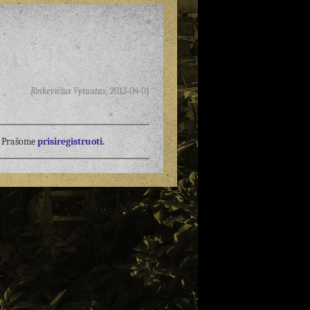
Rinkevičius Vytautas
,
2013-04-01
į? Prašome
prisiregistruoti.