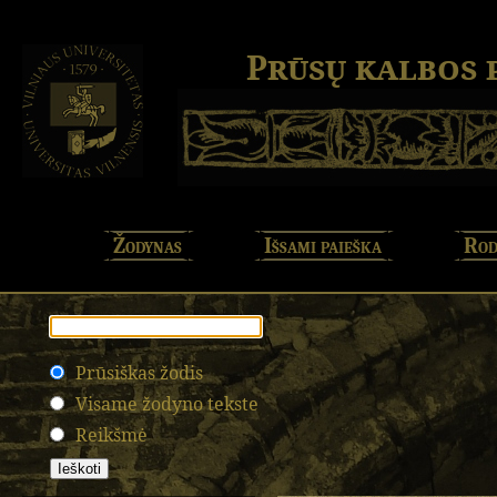
Prūsų kalbos
Žodynas
Išsami paieška
Rod
Prūsiškas žodis
Visame žodyno tekste
Reikšmė