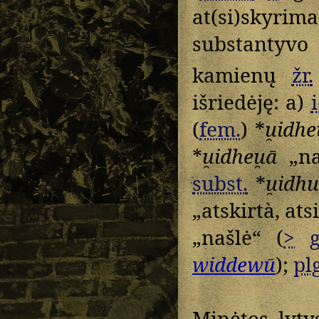
at(si)skyri
substantyv
kamienų
žr.
išriedėję: a)
(
fem.
) *
u̯idhe
*
u̯idheu̯ā
„na
subst.
*
u̯idhu
„atskirtà, at
„našlė“ (
>
g
widdewū
);
plg
Minėtos lyt