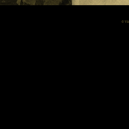
© Vil