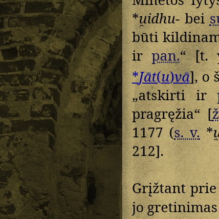
*
u̯idhu-
bei
s
būti kildina
ir
pan.
“ [t.
*
Jāt
(
u
)
vā
], o 
„atskirti ir
pragręžia“ [
ž
1177 (
s. v.
*
u
212].
Grįžtant pri
jo gretinima