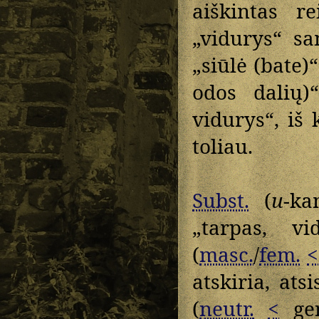
aiškintas 
„vidurys“ s
„siūlė (bate)
odos dalių)
vidurys“, iš
toliau.
Subst.
(
u
-ka
„tarpas, v
(
masc.
/
fem.
<
atskiria, ats
(
neutr.
<
ge