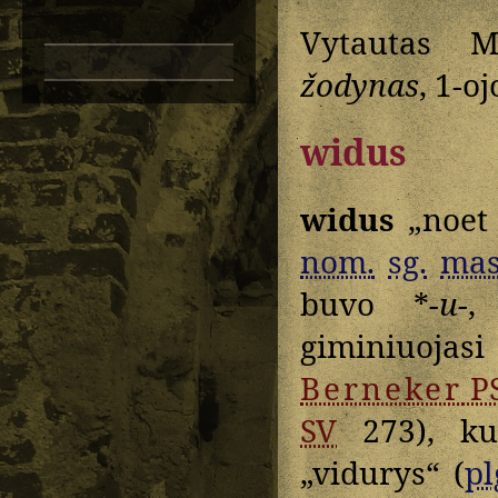
Vytautas M
žodynas
, 1-o
widus
widus
„noet 
nom.
sg.
mas
buvo *
-u-
giminiuoja
Berneker
P
SV
273), ku
„vidurys“ (
pl