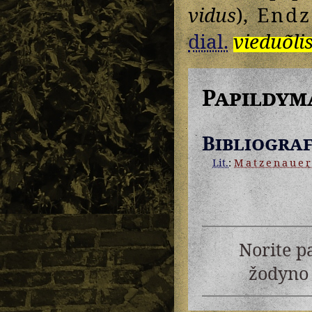
vidus
),
Endz
dial.
vieduõli
Papildym
Bibliograf
Lit.
:
Matzenaue
Norite p
žodyno 