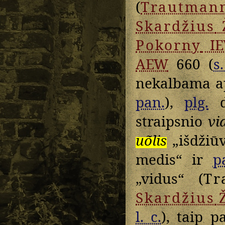
(
Trautman
Skardžius
Pokorny
I
AEW
660 (
s.
nekalbama a
pan.
),
plg.
d
straipsnio
vi
uõlis
„išdžiūv
medis“ ir
p
„vidus“ (
Tr
Skardžius
l. c.
), taip p