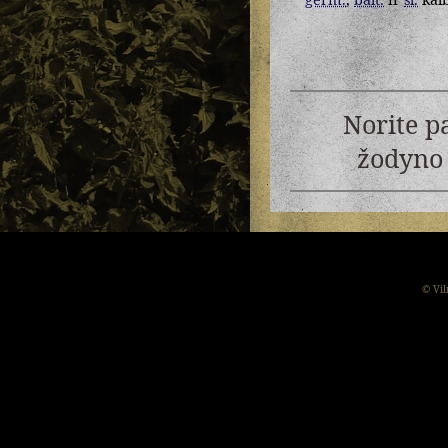
Norite p
žodyno 
© Vil