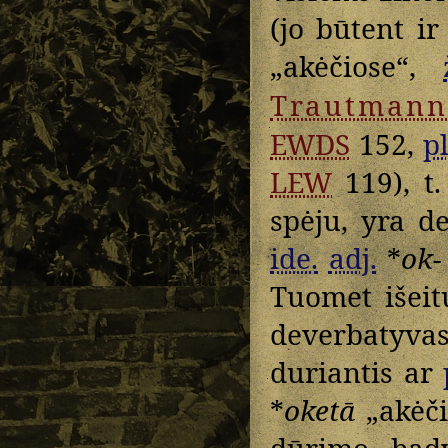
(jo būtent ir
„akėčiose“,
Trautmann
EWDS
152,
pl
LEW
119), t.
spėju, yra d
ide.
adj.
*
ok-
Tuomet išeit
deverbatyvas 
duriantis ar
*
oketā
„akėči
dūrimo, bad