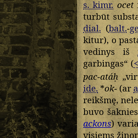
s. kimr.
ocet
i
turbūt subst
dial.
(
balt.
-
g
kitur), o past
vedinys iš
garbingas“ (
pac-atáḥ
„vir
ide.
*
ok-
(ar
a
reikšmę, nele
buvo šaknie
ackons
) vari
visiems žino