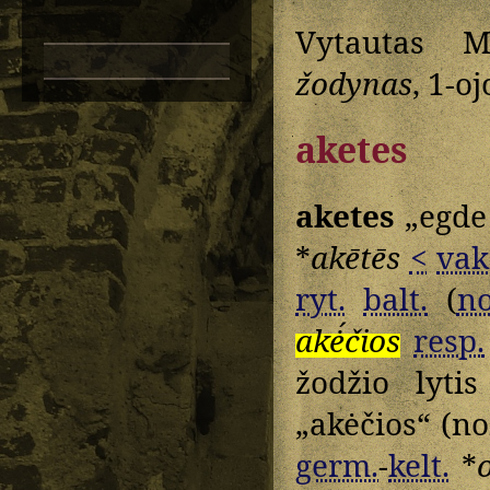
Vytautas M
žodynas
, 1-o
aketes
aketes
„egde 
*
akētēs
<
vak
ryt.
balt.
(
n
akė́čios
resp.
žodžio lyti
„akėčios“ (n
germ.
-
kelt.
*