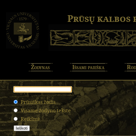
Prūsų kalbos
Žodynas
Išsami paieška
Rod
Prūsiškas žodis
Visame žodyno tekste
Reikšmė