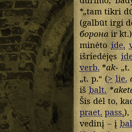
*„tam tikri d
(galbūt irgi 
борона
ir kt.
minėto
ide.
išriedėjęs
ide
verb.
*
ak-
„t.
„t. p.“ (
>
lie.
iš
balt.
*
aket
Šis dėl to, k
praet.
pass.
),
vedinį – į
bal