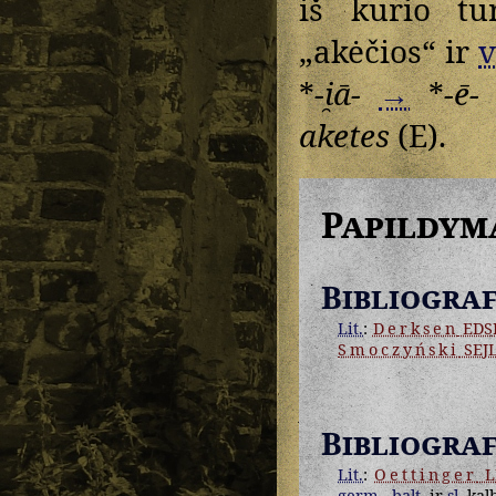
iš kurio t
„akėčios“ ir
v
*
-i̯ā-
→
*
-ē-
aketes
(E).
Papildym
Bibliograf
Lit.
:
Derksen
EDS
Smoczyński
SEJ
Bibliograf
Lit.
:
Oettinger
L
germ.
,
balt.
ir
sl.
kalb