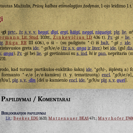
tautas Mažiulis,
Prūsų kalbos etimologijos žodynas
, 1-ojo leidimo 1 t.
gi
-gi
prtc.
,
žr.
s. v. v.
beggi
,
dīgi
,
ergi
,
kāigi
,
neggi
,
niqueigi
;
plg.
lie.
ar
ermann
Lit. Stud.
103tt.,
Zinkevičius
LD
436 t).
Pr.
-gi
=
lie.
lg.
Būga
RR
III 606), o ši – (su pailgintu *
-ī
) iš
balt.
*
-gĭ
<
ide.
zistavusios greta
ide.
*
-g(h)e
/
o
(
žr.
s. v.
anga
ir liter.
) bei
ide.
(gal
dia
v.
anga
).
Pr.
-gi
bei
lie.
-gi
gretinimui su
s. ind.
hi
ir
pan.
nepritaria (m
 231.
rodo, kad turime partikulos-enklitiko šaknį
ide.
*
g(h)-
, išplėstą a) 
 formanto *
-e
/
o
[
e
/
o
-kamienį (t. y. tematizuotą)
encl.
*
g(h)e
/
o
]
(h)u
],
plg.
s. v.
-din
[dėl
u
-kamienio
encl.
ide.
*
g(h)u
plg.
s. v.
quei
].
Papildymai / Komentarai
Bibliografijos papildymai
Lit.
:
Beekes
EDG
1633;
Matzenauer
BKAS
47t.;
Mayrhofer
EW