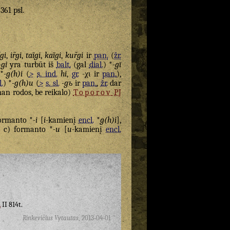
 361 psl.
̃gi
,
ir̃gi
,
taĩgi
,
kaĩgi
,
kur̃gi
ir
pan.
(
žr.
-gi
yra turbūt iš
balt.
(gal
dial.
) *
-gī
*
-g(h)i
(
>
s. ind.
hi
,
gr.
-χι ir
pan.
),
l.
) *
-g(h)u
(
>
s. sl.
-gъ
ir
pan.
,
žr.
dar
an rodos, be reikalo)
Toporov
PJ
formanto *
-i
[
i
-kamienį
encl.
*
g(h)i
],
, c) formanto *
-u
[
u
-kamienį
encl.
A
II 814t.
Rinkevičius Vytautas
,
2013-04-01