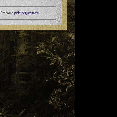
į? Prašome
prisiregistruoti.