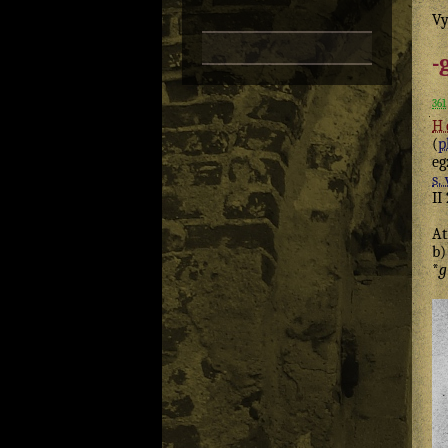
Vy
-
361
H
(
p
eg
s. 
II
At
b)
*
g