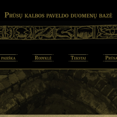
Prūsų kalbos paveldo duomenų bazė
 paieška
Rodyklė
Tekstai
Prūsa