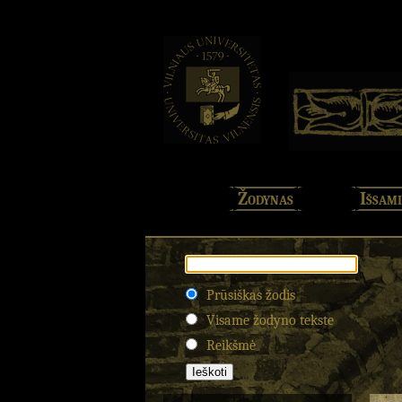
Žodynas
Išsami
Prūsiškas žodis
Visame žodyno tekste
Reikšmė