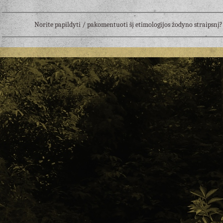
Norite papildyti / pakomentuoti šį etimologijos žodyno straipsn