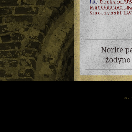
Lit.
:
Derksen
EDS
Matzenauer
BK
Smoczyński
LAV
Norite p
žodyno 
© Vil