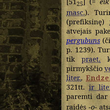
[51
] (=
eik
25
masc.
). Tur
(prefiksinę)
atvejais pake
pergubuns
(č
p. 1239). T
tik
praet.
ka
pirmykščio
v
liter.
,
Endze
321tt.
ir lite
paremti da
raidės
-o-
ats