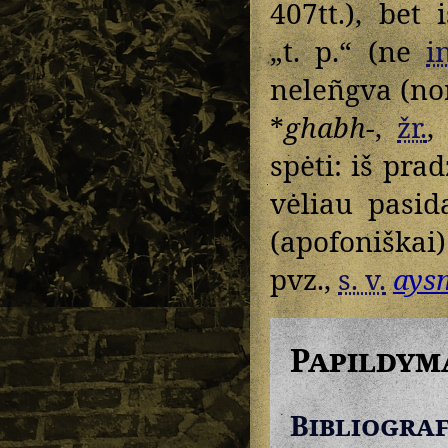
407tt.), bet
„t. p.“ (ne
i
neleñgva (n
*
ghabh-
,
žr.
,
spėti: iš pr
vėliau pasi
(apofoniška
pvz.,
s. v.
ays
Papildym
Bibliograf