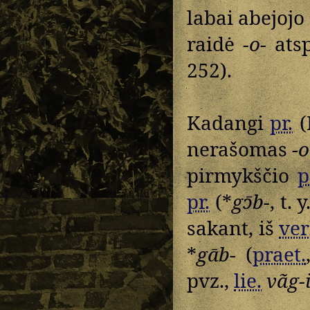
labai abejojo 
raidė
-o-
atsp
252).
Kadangi
pr.
(I
nerašomas
-o
pirmykščio
p
pr.
(*
gɔ̄b-
, t. y
sakant, iš
ver
*
gāb-
(
praet.
pvz.,
lie.
vãg-