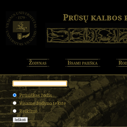
Prūsų kalbos
Žodynas
Išsami paieška
Rod
Prūsiškas žodis
Visame žodyno tekste
Reikšmė