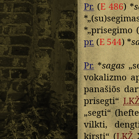
Pr.
(
E 486
) *
s
*„(su)segim
*„prisegimo 
pr.
(
E 544
) *
s
Pr.
*
sagas
„se
vokalizmo ap
panašiõs da
prisegti“
LK
„segti“ (heft
vilkti, dengt
kirsti“ (
LKŽ
X