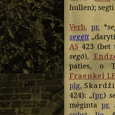
hullen); segti
Verb.
pr.
*
se
seggīt
„daryti
AS
423 (bet 
segō
),
Endz
paties, o
Fraenkel
L
plg.
Skardž
424): „(
pr.
)
s
mėginta
pr.
subst.
lie.
ž