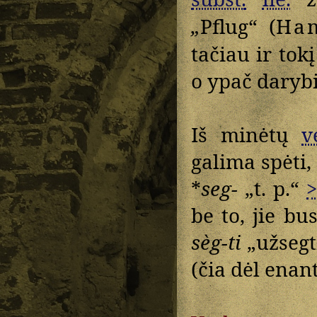
„
Pflug“ (
Ha
tačiau ir tok
o ypač darybi
Iš minėtų
v
galima spėti,
*
seg-
„t. p.“
be to, jie b
sèg-ti
„užsegti
(čia dėl enan