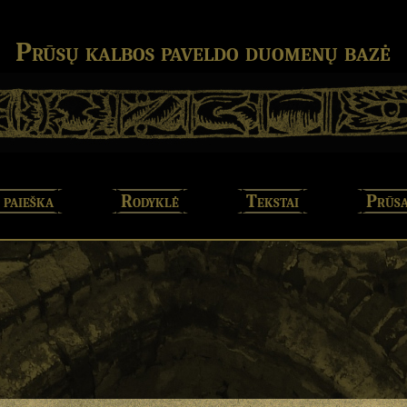
Prūsų kalbos paveldo duomenų bazė
 paieška
Rodyklė
Tekstai
Prūsa