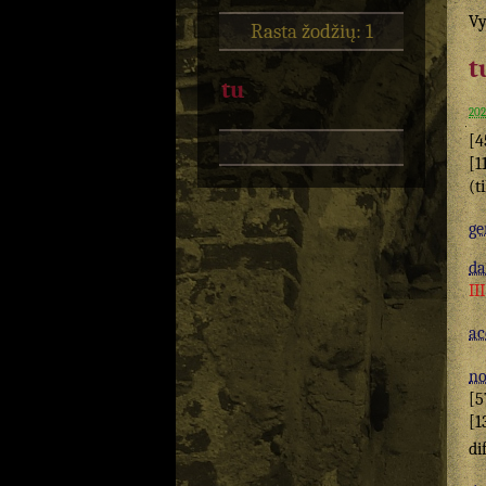
Vy
Rasta žodžių: 1
t
tu
202
[4
[1
(t
ge
da
II
ac
n
[5
[1
di