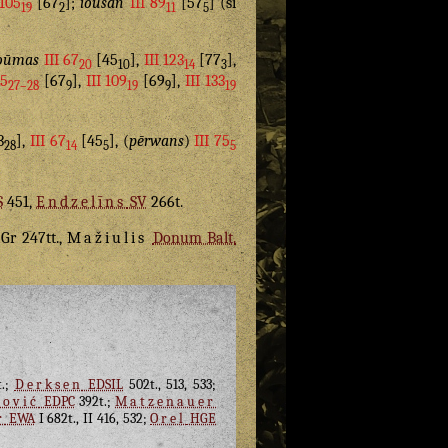
 105
[67
];
iousan
III 89
[57
] (ši
19
2
11
5
oūmas
III 67
[45
],
III 123
[77
],
20
10
14
3
05
[67
],
III 109
[69
],
III 133
27–28
9
19
9
19
3
],
III 67
[45
], (
pērwans
)
III 75
28
14
5
5
S
451,
Endzelīns
SV
266t.
 Gr 247tt.,
Mažiulis
Donum Balt.
t.;
Derksen
EDSIL
502t., 513, 533;
sović
EDPC
392t.;
Matzenauer
r
EWA
I 682t., II 416, 532;
Orel
HGE