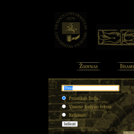
Žodynas
Išsami
Prūsiškas žodis
Visame žodyno tekste
Reikšmė