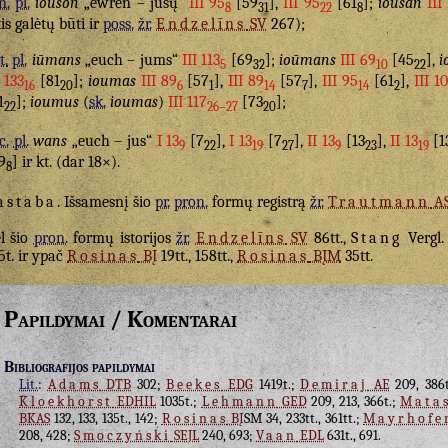
n.
pl.
iouson
„ewren – jūsų“
III 95
[59
],
III 95
[61
];
ioūsan
III
8
31
22
8
tis galėtų būti ir
poss.
žr.
Endzelīns
SV
267);
t.
pl.
iūmans
„euch – jums“
III 113
[69
];
ioūmans
III 69
[45
],
i
5
32
10
22
I 133
[81
];
ioumas
III 89
[57
],
III 89
[57
],
III 95
[61
],
III 1
16
20
6
1
14
7
14
2
1
];
ioumus
(
sk.
ioumas
)
III 117
[73
];
22
26–27
20
c.
pl.
wans
„euch – jus“
I 13
[7
],
I 13
[7
],
II 13
[13
],
II 13
[1
9
22
19
27
9
23
19
9
] ir kt. (dar 18×).
8
astaba
. Išsamesnį šio
pr.
pron.
formų registrą
žr.
Trautmann
A
l šio
pron.
formų istorijos
žr.
Endzelīns
SV
86tt.,
Stang
Vergl.
5t. ir ypač
Rosinas
BĮ
19tt., 158tt.,
Rosinas
BĮM
35tt.
Papildymai / Komentarai
Bibliografijos papildymai
Lit.
:
Adams
DTB
302;
Beekes
EDG
1419t.;
Demiraj
AE
209, 386
Kloekhorst
EDHIL
1035t.;
Lehmann
GED
209, 213, 366t.;
Mata
BKAS
132, 133, 135t., 142;
Rosinas
BĮ
SM 34, 233tt., 361tt.;
Mayrhofe
208, 428;
Smoczyński
SEJL
240, 693;
Vaan
EDL
631t., 691.