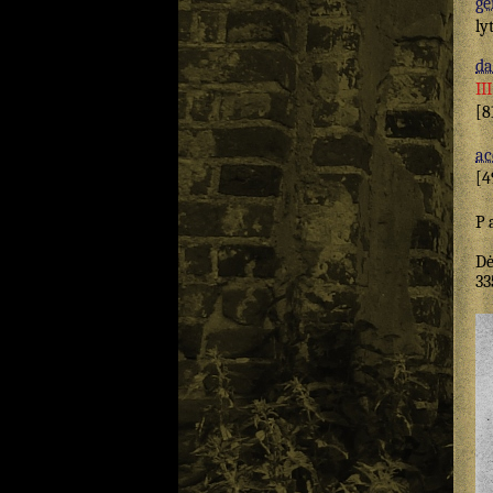
ge
ly
da
II
[8
ac
[4
P
Dė
33