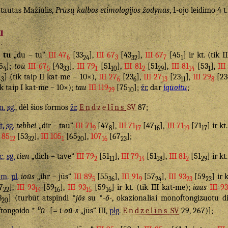
tautas Mažiulis,
Prūsų kalbos etimologijos žodynas
, 1-ojo leidimo 4 t
u
tu
„du – tu“
III 47
[33
],
III 67
[43
],
III 67
[45
] ir kt. (tik 
6
24
3
32
7
1
5
];
toū
III 67
[43
],
III 79
[51
],
III 81
[51
],
III 81
[53
],
III
4
5
33
1
10
2
29
14
1
1
] (tik taip II kat-me – 10×),
III 27
[23
],
III 27
[23
],
III 29
[23
3
6
6
13
11
8
ik taip I kat-me – 10×);
tau
III 119
[75
];
žr.
dar
iquoitu
;
29
10
n.
sg.
, dėl šios formos
žr.
Endzelīns
SV
87;
t.
sg.
tebbei
„dir – tau“
III 71
[47
],
III 71
[47
],
III 71
[71
] ir kt
9
8
17
16
19
17
I 85
[53
],
III 105
[65
],
107
[67
];
12
32
1
20
16
23
c.
sg.
tien
„dich – tave“
III 79
[51
],
III 79
[51
],
III 81
[51
] ir kt
2
11
14
18
2
29
om.
pl.
ioūs
„ihr – jūs“
III 89
[55
],
III 91
[57
],
III 93
[59
] ir 
5
36
9
24
23
23
7
],
III 93
[59
],
III 93
[59
] ir kt. (tik III kat-me);
iaūs
III 93
22
14
16
15
16
3
] (turbūt atspindi *
jōs
su *
-ō-
, okazionaliai monoftongizuotu d
20
o
ftongoido *-
ū-
[=
i-oū-s
„jūs“ III,
plg.
Endzelīns
SV
29, 267)];