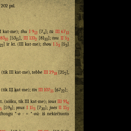
. 202 psl.
III kat-me);
thu
I 9
[7
];
tū
III 67
13
4
13
 83
[53
],
III 133
[81
];
tou
II 5
10
15
2
10
3
] ir kt. (III kat-me);
thou
I 5
[5
]
22
3
3
. (tik III kat-me),
tebbe
III 29
[25
],
18
2
. (tik III kat-me);
tin
III 107
[67
];
15
22
kt. (aišku, tik III kat-me);
ious
III 91
6
[59
];
yous
I 15
[7
];
joes
II 15
5
8
3
30
2
iftongu *
-o -
= *
-oŭ-
iš nekirčiuoto