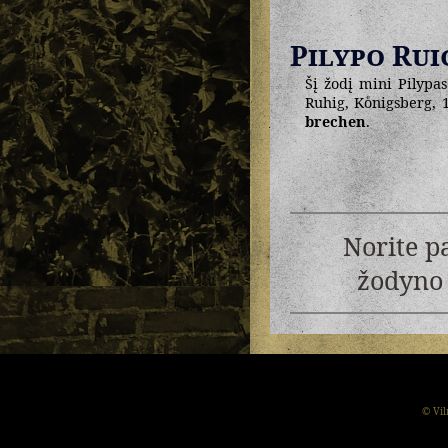
Pilypo Rui
Šį žodį mini Pilypas
Ruhig, Koͤnigsberg, 
brechen
.
Norite p
žodyno 
© Vil