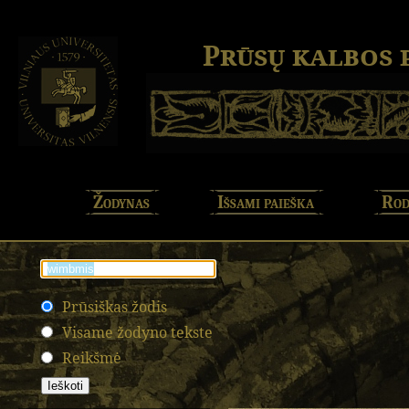
Prūsų kalbos
Žodynas
Išsami paieška
Rod
Prūsiškas žodis
Visame žodyno tekste
Reikšmė