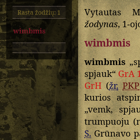
Vytautas M
Rasta žodžių: 1
žodynas
, 1-o
wimbmis
wimbmis
wimbmis
„sp
spjauk“
GrA 
GrH
(
žr.
PKP
kurios atspi
„vemk, spja
trumpuoju (n
S.
Grūnavo pa