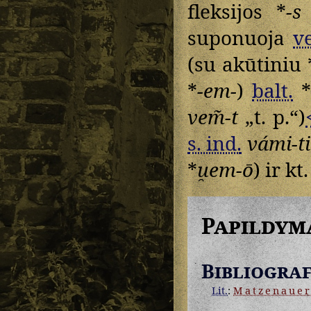
fleksijos *
-s
suponuoja
v
(su akūtiniu 
*
-em-
)
balt.
vem̃-t
„t. p.“)
s. ind.
vámi-ti
*
u̯em-ō
) ir kt.
Papildym
Bibliograf
Lit.
:
Matzenaue