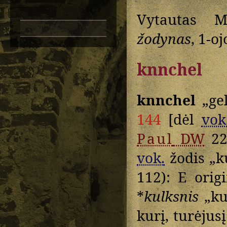
Vytautas M
žodynas
, 1-oj
knnchel
knnchel
„gel
144
[dėl
vok
Paul
DW
2
vok.
žodis „k
112): E origi
*
kulksnis
„ku
kurį, turėju