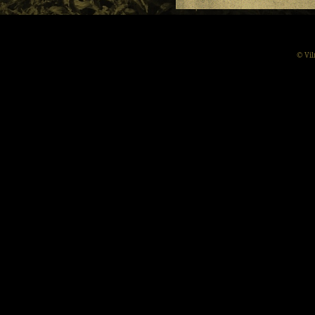
© Vil