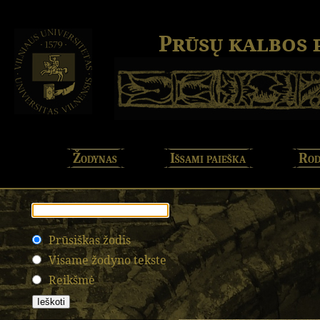
Prūsų kalbos
Žodynas
Išsami paieška
Rod
Prūsiškas žodis
Visame žodyno tekste
Reikšmė