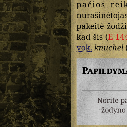
pačios rei
nurašinėtoja
pakeitė žodž
kad šis (
E 14
vok.
knuchel
Papildym
Norite p
žodyno 